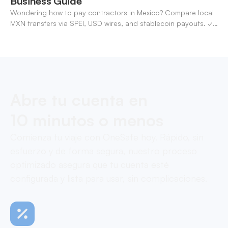
Business Guide
Wondering how to pay contractors in Mexico? Compare local
MXN transfers via SPEI, USD wires, and stablecoin payouts. ✓
Pay contractors with OneSafe.
Abre tu cuenta en
10 minutos o menos
Comienza tu viaje con OneSafe hoy. Rápido, sin
esfuerzo y de forma segura, nuestro proceso
optimizado asegura que tu cuenta esté
configurada y lista para usar, sin complicaciones.