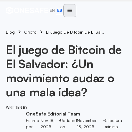
EN
ES
Blog
El Juego De Bitcoin De El Salvador: ¿Un Movimiento Audaz O Una Mala Idea?
Cripto
El juego de Bitcoin de
El Salvador: ¿Un
movimiento audaz o
una mala idea?
WRITTEN BY
OneSafe Editorial Team
Escrito
Nov 18,
•
Updated
November
•
5
lectura
por
2025
on
18, 2025
mínima