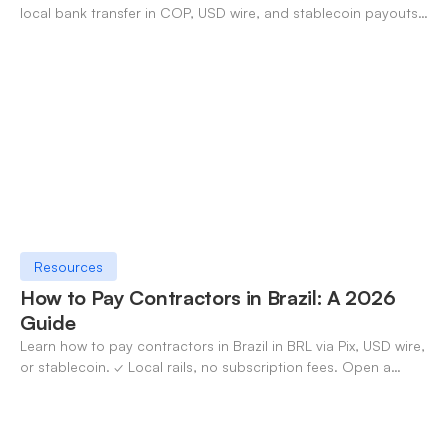
local bank transfer in COP, USD wire, and stablecoin payouts.
✓ Open an account with OneSafe.
Resources
How to Pay Contractors in Brazil: A 2026
Guide
Learn how to pay contractors in Brazil in BRL via Pix, USD wire,
or stablecoin. ✓ Local rails, no subscription fees. Open a
OneSafe account today.