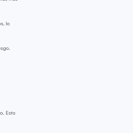
s, lo
esgo.
lo. Esto