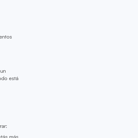
ientos
 un
todo está
rar:
stás más