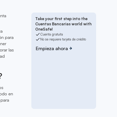
enta
Take your first step into the
Cuentas Bancarias world with
OneSafe!
ta
Cuenta gratuita
ón para
No se requiere tarjeta de crédito
oner
Empieza ahora
orar las
dad
?
os
todo en
 para