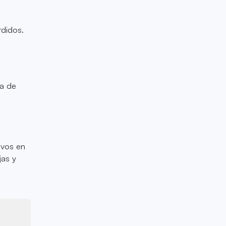
rdidos.
ia de
ivos en
jas y