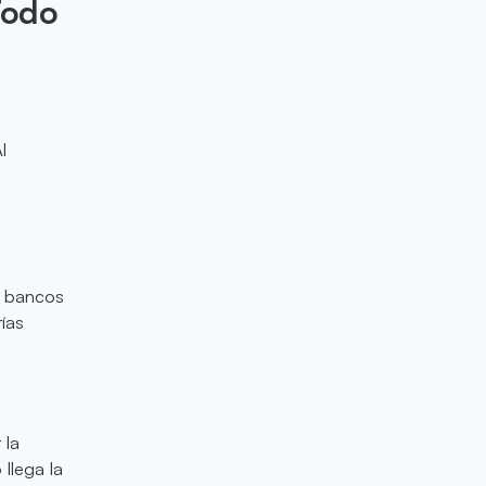
Todo
l
s bancos
rías
 la
llega la