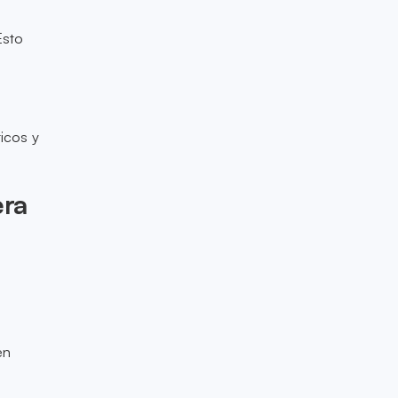
Esto
icos y
era
en