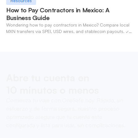
Resources
How to Pay Contractors in Mexico: A
Business Guide
Wondering how to pay contractors in Mexico? Compare local
MXN transfers via SPEI, USD wires, and stablecoin payouts. ✓
Pay contractors with OneSafe.
Abre tu cuenta en
10 minutos o menos
Comienza tu viaje con OneSafe hoy. Rápido, sin
esfuerzo y de forma segura, nuestro proceso
optimizado asegura que tu cuenta esté
configurada y lista para usar, sin complicaciones.