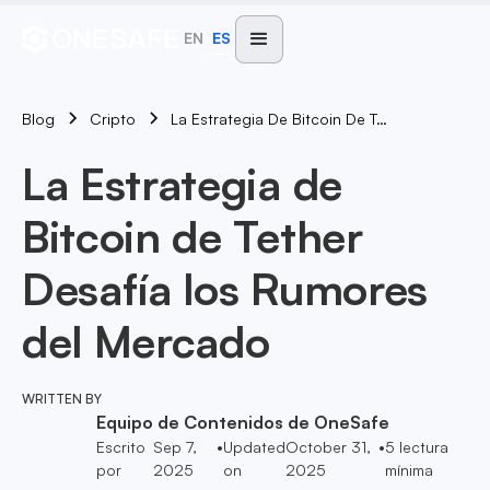
EN
ES
Blog
La Estrategia De Bitcoin De Tether Desafía Los Rumores Del Mercado
Cripto
La Estrategia de
Bitcoin de Tether
Desafía los Rumores
del Mercado
WRITTEN BY
Equipo de Contenidos de OneSafe
Escrito
Sep 7,
•
Updated
October 31,
•
5
lectura
por
2025
on
2025
mínima