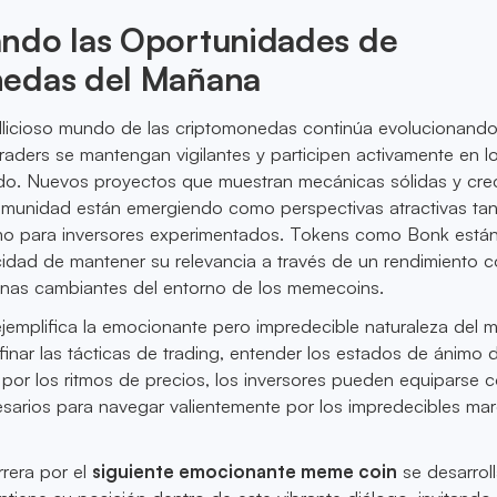
ndo las Oportunidades de
edas del Mañana
llicioso mundo de las criptomonedas continúa evolucionando
traders se mantengan vigilantes y participen activamente en l
do. Nuevos proyectos que muestran mecánicas sólidas y cre
omunidad están emergiendo como perspectivas atractivas tan
mo para inversores experimentados. Tokens como Bonk está
idad de mantener su relevancia a través de un rendimiento c
enas cambiantes del entorno de los memecoins.
jemplifica la emocionante pero impredecible naturaleza del 
inar las tácticas de trading, entender los estados de ánimo d
or los ritmos de precios, los inversores pueden equiparse c
sarios para navegar valientemente por los impredecibles ma
rera por el
siguiente emocionante meme coin
se desarrol