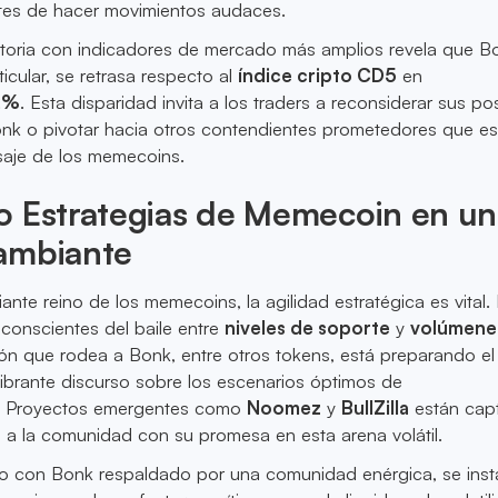
ntes de hacer movimientos audaces.
toria con indicadores de mercado más amplios revela que B
icular, se retrasa respecto al
índice cripto CD5
en
2%
. Esta disparidad invita a los traders a reconsiderar sus po
Bonk o pivotar hacia otros contendientes prometedores que e
saje de los memecoins.
o Estrategias de Memecoin en un
ambiante
ante reino de los memecoins, la agilidad estratégica es vital.
conscientes del baile entre
niveles de soporte
y
volúmene
ión que rodea a Bonk, entre otros tokens, está preparando el
ibrante discurso sobre los escenarios óptimos de
. Proyectos emergentes como
Noomez
y
BullZilla
están cap
 a la comunidad con su promesa en esta arena volátil.
so con Bonk respaldado por una comunidad enérgica, se insta