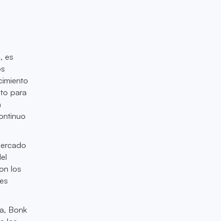
, es
os
cimiento
to para
n
ontinuo
mercado
el
on los
res
la, Bonk