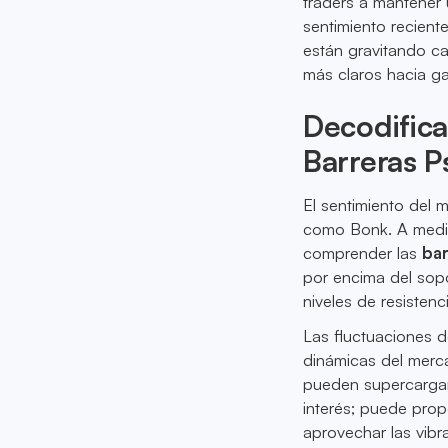
traders a mantener u
sentimiento recien
están gravitando c
más claros hacia ga
Decodifica
Barreras P
El sentimiento del
como Bonk. A medid
comprender las
bar
por encima del sopo
niveles de resistenci
Las fluctuaciones 
dinámicas del merca
pueden supercargar 
interés; puede prop
aprovechar las vibr