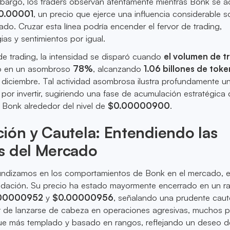
mbargo, los traders observan atentamente mientras Bonk se a
0.00001
, un precio que ejerce una influencia considerable s
ado. Cruzar esta línea podría encender el fervor de trading,
as y sentimientos por igual.
 de trading, la intensidad se disparó cuando
el volumen de t
ó en un asombroso
78%
, alcanzando
1.06 billones de toke
 diciembre. Tal actividad asombrosa ilustra profundamente u
or invertir, sugiriendo una fase de acumulación estratégica
 Bonk alrededor del nivel de
$0.00000900
.
ión y Cautela: Entendiendo las
s del Mercado
undizamos en los comportamientos de Bonk en el mercado, 
idación. Su precio ha estado mayormente encerrado en un r
00000952
y
$0.00000956
, señalando una prudente caut
gar de lanzarse de cabeza en operaciones agresivas, muchos 
ue más templado y basado en rangos, reflejando un deseo d