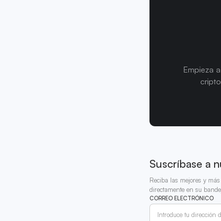
Empieza a 
cript
Suscríbase a n
Reciba las mejores y más 
directamente en su bande
CORREO ELECTRÓNICO