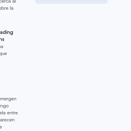
cerca al
obre la
rading
ns
na
 que
emergen
ango
ela entre
parecen
e