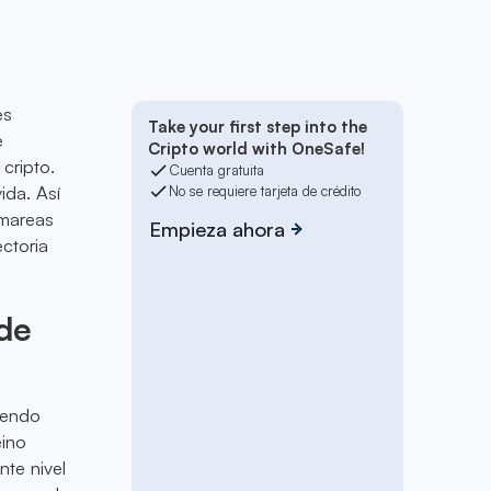
es
Take your first step into the
e
Cripto world with OneSafe!
cripto.
Cuenta gratuita
ida. Así
No se requiere tarjeta de crédito
 mareas
Empieza ahora
ectoria
 de
iendo
eino
te nivel