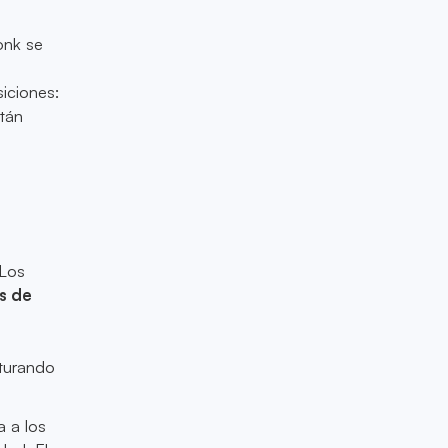
onk se
siciones:
stán
 Los
s de
turando
 a los