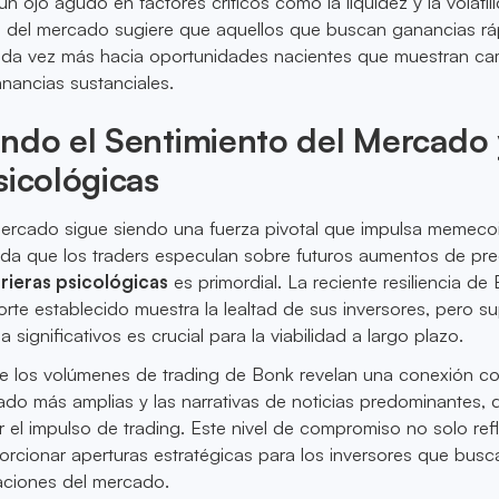
n ojo agudo en factores críticos como la liquidez y la volatili
te del mercado sugiere que aquellos que buscan ganancias rá
ada vez más hacia oportunidades nacientes que muestran ca
nancias sustanciales.
ndo el Sentimiento del Mercado 
sicológicas
 mercado sigue siendo una fuerza pivotal que impulsa memeco
a que los traders especulan sobre futuros aumentos de pre
rieras psicológicas
es primordial. La reciente resiliencia de
rte establecido muestra la lealtad de sus inversores, pero s
a significativos es crucial para la viabilidad a largo plazo.
de los volúmenes de trading de Bonk revelan una conexión co
do más amplias y las narrativas de noticias predominantes, 
el impulso de trading. Este nivel de compromiso no solo refl
orcionar aperturas estratégicas para los inversores que busc
aciones del mercado.