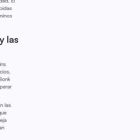
dad. El
pidas
minos
y las
ins
cios,
 Bonk
uperar
n las
que
eja
an