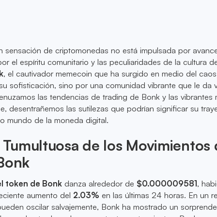
ran sensación de criptomonedas no está impulsada por avanc
or el espíritu comunitario y las peculiaridades de la cultura d
k
, el cautivador memecoin que ha surgido en medio del caos 
u sofisticación, sino por una comunidad vibrante que le da v
enuzamos las tendencias de trading de Bonk y las vibrantes
e, desentrañemos las sutilezas que podrían significar su tray
oso mundo de la moneda digital.
a Tumultuosa de los Movimientos
 Bonk
el token de Bonk
danza alrededor de
$0.000009581
, hab
eciente aumento del
2.03%
en las últimas 24 horas. En un r
pueden oscilar salvajemente, Bonk ha mostrado un sorprenden