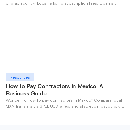
or stablecoin. ✓ Local rails, no subscription fees. Open a
OneSafe account today.
Resources
How to Pay Contractors in Mexico: A
Business Guide
Wondering how to pay contractors in Mexico? Compare local
MXN transfers via SPEI, USD wires, and stablecoin payouts. ✓
Pay contractors with OneSafe.