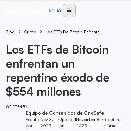
EN
ES
Blog
Los ETFs De Bitcoin Enfrentan Un Repentino Éxodo De $554 Millones
Cripto
Los ETFs de Bitcoin
enfrentan un
repentino éxodo de
$554 millones
WRITTEN BY
Equipo de Contenidos de OneSafe
Escrito
Nov 8,
•
Updated
November 8,
•
5
lectura
por
2025
on
2025
mínima