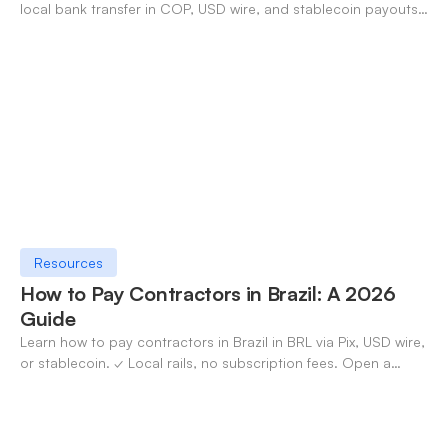
local bank transfer in COP, USD wire, and stablecoin payouts.
✓ Open an account with OneSafe.
Resources
How to Pay Contractors in Brazil: A 2026
Guide
Learn how to pay contractors in Brazil in BRL via Pix, USD wire,
or stablecoin. ✓ Local rails, no subscription fees. Open a
OneSafe account today.