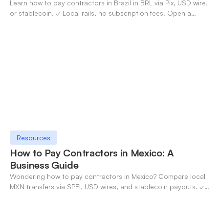
Learn how to pay contractors in Brazil in BRL via Pix, USD wire,
or stablecoin. ✓ Local rails, no subscription fees. Open a
OneSafe account today.
Resources
How to Pay Contractors in Mexico: A
Business Guide
Wondering how to pay contractors in Mexico? Compare local
MXN transfers via SPEI, USD wires, and stablecoin payouts. ✓
Pay contractors with OneSafe.