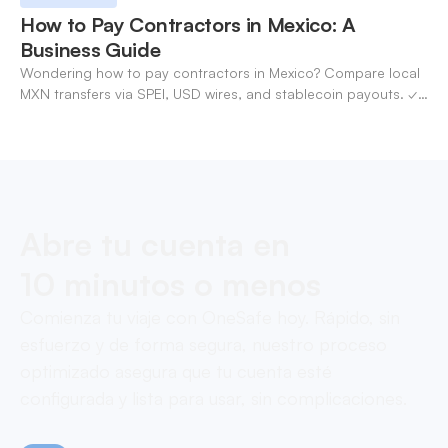
How to Pay Contractors in Mexico: A
Business Guide
Wondering how to pay contractors in Mexico? Compare local
MXN transfers via SPEI, USD wires, and stablecoin payouts. ✓
Pay contractors with OneSafe.
Abre tu cuenta en
10 minutos o menos
Comienza tu viaje con OneSafe hoy. Rápido, sin
esfuerzo y de forma segura, nuestro proceso
optimizado asegura que tu cuenta esté
configurada y lista para usar, sin complicaciones.