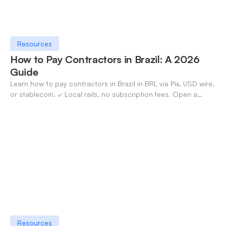
Resources
How to Pay Contractors in Brazil: A 2026
Guide
Learn how to pay contractors in Brazil in BRL via Pix, USD wire,
or stablecoin. ✓ Local rails, no subscription fees. Open a
OneSafe account today.
Resources