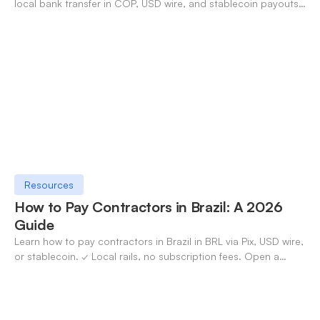
local bank transfer in COP, USD wire, and stablecoin payouts.
✓ Open an account with OneSafe.
Resources
How to Pay Contractors in Brazil: A 2026
Guide
Learn how to pay contractors in Brazil in BRL via Pix, USD wire,
or stablecoin. ✓ Local rails, no subscription fees. Open a
OneSafe account today.