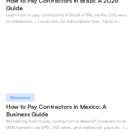
How to Pay Contractors in Brazil: A 2026
Guide
Learn how to pay contractors in Brazil in BRL via Pix, USD wire,
or stablecoin. ✓ Local rails, no subscription fees. Open a
OneSafe account today.
Resources
How to Pay Contractors in Mexico: A
Business Guide
Wondering how to pay contractors in Mexico? Compare local
MXN transfers via SPEI, USD wires, and stablecoin payouts. ✓
Pay contractors with OneSafe.