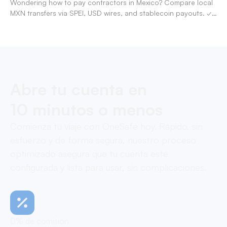
Wondering how to pay contractors in Mexico? Compare local
MXN transfers via SPEI, USD wires, and stablecoin payouts. ✓
Pay contractors with OneSafe.
Abre tu cuenta en
10 minutos o menos
Comienza tu viaje con OneSafe hoy. Rápido, sin
esfuerzo y de forma segura, nuestro proceso
optimizado asegura que tu cuenta esté
configurada y lista para usar, sin complicaciones.
0% de comisión