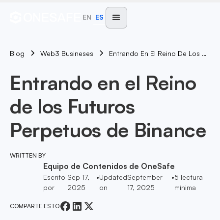
EN
ES
Blog
Entrando En El Reino De Los Futuros Perpetuos De Binance
Web3 Busineses
Entrando en el Reino
de los Futuros
Perpetuos de Binance
WRITTEN BY
Equipo de Contenidos de OneSafe
Escrito
Sep 17,
•
Updated
September
•
5
lectura
por
2025
on
17, 2025
mínima
COMPARTE ESTO