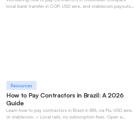
local bank transfer in COP, USD wire, and stablecoin payouts.
✓ Open an account with OneSafe.
Resources
How to Pay Contractors in Brazil: A 2026
Guide
Learn how to pay contractors in Brazil in BRL via Pix, USD wire,
or stablecoin. ✓ Local rails, no subscription fees. Open a
OneSafe account today.