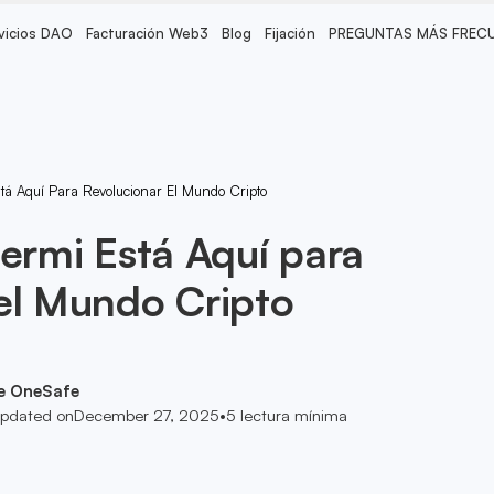
vicios DAO
Facturación Web3
Blog
Fijación
PREGUNTAS MÁS FREC
stá Aquí Para Revolucionar El Mundo Cripto
Fermi Está Aquí para
el Mundo Cripto
e OneSafe
pdated on
December 27, 2025
•
5
lectura mínima