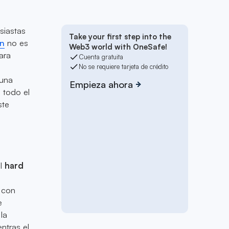
siastas
Take your first step into the
n
no es
Web3 world with OneSafe!
ara
Cuenta gratuita
No se requiere tarjeta de crédito
 una
Empieza ahora
 todo el
ste
el
hard
d
 con
e
la
ntras el