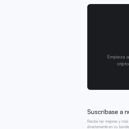
Empieza a
cript
Suscríbase a n
Reciba las mejores y más 
directamente en su bande