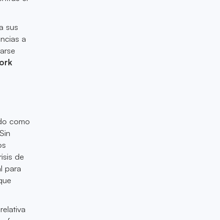
a sus
ncias a
rarse
fork
endo como
Sin
os
isis de
l para
que
elativa