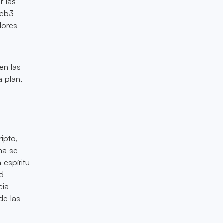
r las
Web3
dores
en las
 plan,
ripto,
ma se
espíritu
ed
cia
de las