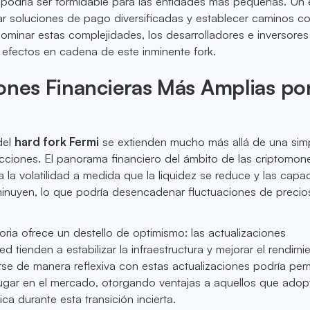
ío podría ser formidable para las entidades más pequeñas. Un
ar soluciones de pago diversificadas y establecer caminos co
l dominar estas complejidades, los desarrolladores e inversor
 efectos en cadena de este inminente fork.
ones Financieras Más Amplias po
del
hard fork Fermi
se extienden mucho más allá de una sim
cciones. El panorama financiero del ámbito de las criptomo
 la volatilidad a medida que la liquidez se reduce y las cap
minuyen, lo que podría desencadenar fluctuaciones de precio
toria ofrece un destello de optimismo: las actualizaciones
 red tienden a estabilizar la infraestructura y mejorar el rendim
arse de manera reflexiva con estas actualizaciones podría perm
ugar en el mercado, otorgando ventajas a aquellos que adop
ca durante esta transición incierta.