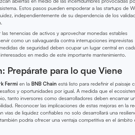
zcan abiertas en medio de las incertidumbres provocadas po
l sistema. Estos pasos pueden empoderar a las startups de 
liquidez, independientemente de su dependencia de los valida
n.
r las tenencias de activos y aprovechar monedas estables
servir como un salvaguarda contra interrupciones imprevistas 
 medidas de seguridad deben ocupar un lugar central en cada
s interesados en medio de este importante mantenimiento.
: Prepárate para lo que Viene
rk Fermi
en la
BNB Chain
está listo para redefinir el paisaje c
esafíos y oportunidades por igual. A medida que el ecosiste
o, tanto inversores como desarrolladores deben encarnar un 
ibilidad. Reconocer las implicaciones de estas mejoras en la r
 vías de liquidez confiables no solo desarrollará una resilien
 también podría ofrecer una ventaja competitiva en el ámbito 