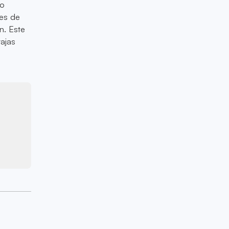
to
des de
n. Este
tajas