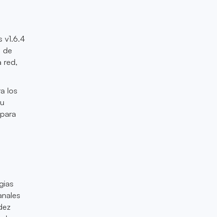
s v1.6.4
a de
 red,
ra los
su
 para
e
gias
anales
idez