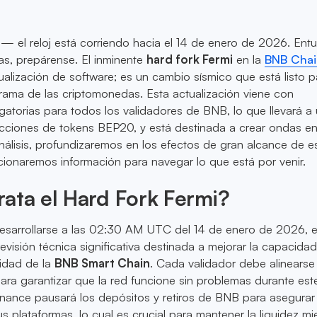
k — el reloj está corriendo hacia el 14 de enero de 2026. Entu
as, prepárense. El inminente
hard fork Fermi
en la
BNB Chai
ualización de software; es un cambio sísmico que está listo p
rama de las criptomonedas. Esta actualización viene con
igatorias para todos los validadores de BNB, lo que llevará a
acciones de tokens BEP20, y está destinada a crear ondas en
álisis, profundizaremos en los efectos de gran alcance de e
ionaremos información para navegar lo que está por venir.
ata el Hard Fork Fermi?
sarrollarse a las 02:30 AM UTC del 14 de enero de 2026, 
evisión técnica significativa destinada a mejorar la capacida
ridad de la
BNB Smart Chain
. Cada validador debe alinearse
para garantizar que la red funcione sin problemas durante est
nance pausará los depósitos y retiros de BNB para asegurar 
s plataformas, lo cual es crucial para mantener la liquidez mie