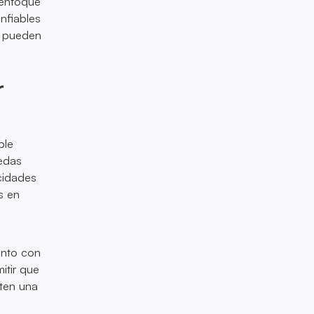
 enfoque
nfiables
es pueden
r
ple
nedas
acidades
s en
iento con
itir que
ten una