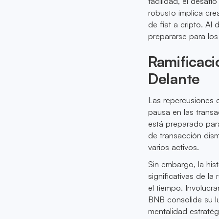
facilidad, el desaf
robusto implica cre
de fiat a cripto. A
prepararse para los
Ramificaci
Delante
Las repercusiones 
pausa en las transa
está preparado para
de transacción dis
varios activos.
Sin embargo, la his
significativas de la
el tiempo. Involucr
BNB consolide su l
mentalidad estratégi