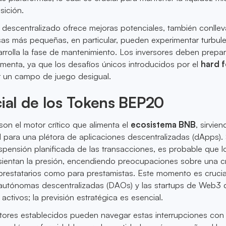
sición.
descentralizado ofrece mejoras potenciales, también conllev
as más pequeñas, en particular, pueden experimentar turbule
rolla la fase de mantenimiento. Los inversores deben prepa
ormenta, ya que los desafíos únicos introducidos por el
hard 
 un campo de juego desigual.
cial de los Tokens BEP20
n el motor crítico que alimenta el
ecosistema BNB
, sirvi
l para una plétora de aplicaciones descentralizadas (dApps). 
pensión planificada de las transacciones, es probable que l
sientan la presión, encendiendo preocupaciones sobre una cr
 prestatarios como para prestamistas. Este momento es crucia
 autónomas descentralizadas (DAOs) y las startups de Web3 
ctivos; la previsión estratégica es esencial.
tores establecidos pueden navegar estas interrupciones con r