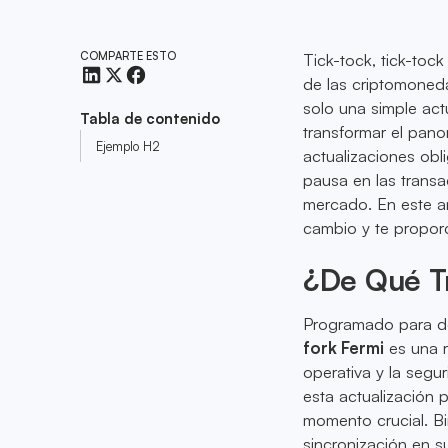
COMPARTE ESTO
Tick-tock, tick-toc
de las criptomoned
solo una simple act
Tabla de contenido
transformar el pano
Ejemplo H2
actualizaciones obl
pausa en las trans
mercado. En este an
cambio y te proporc
¿De Qué Tr
Programado para de
fork Fermi
es una r
operativa y la segu
esta actualización 
momento crucial. Bi
sincronización en su