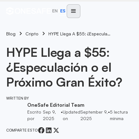
EN
ES
Blog
HYPE Llega A $55: ¿Especulación O El Próximo Gran Éxito?
Cripto
HYPE Llega a $55:
¿Especulación o el
Próximo Gran Éxito?
WRITTEN BY
OneSafe Editorial Team
Escrito
Sep 9,
•
Updated
September 9,
•
5
lectura
por
2025
on
2025
mínima
COMPARTE ESTO