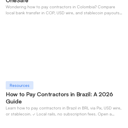
OneSafe
Wondering how to pay contractors in Colombia? Compare
local bank transfer in COP, USD wire, and stablecoin payouts.
✓ Open an account with OneSafe.
Resources
How to Pay Contractors in Brazil: A 2026
Guide
Learn how to pay contractors in Brazil in BRL via Pix, USD wire,
or stablecoin. ✓ Local rails, no subscription fees. Open a
OneSafe account today.