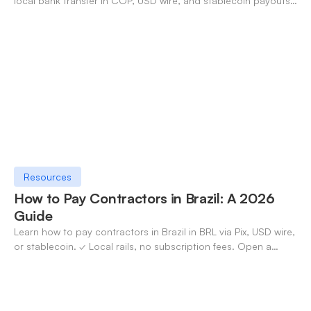
local bank transfer in COP, USD wire, and stablecoin payouts.
✓ Open an account with OneSafe.
Resources
How to Pay Contractors in Brazil: A 2026
Guide
Learn how to pay contractors in Brazil in BRL via Pix, USD wire,
or stablecoin. ✓ Local rails, no subscription fees. Open a
OneSafe account today.