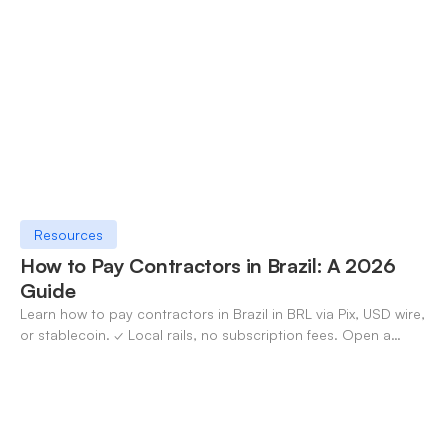
✓ Open an account with OneSafe.
Resources
How to Pay Contractors in Brazil: A 2026
Guide
Learn how to pay contractors in Brazil in BRL via Pix, USD wire,
or stablecoin. ✓ Local rails, no subscription fees. Open a
OneSafe account today.