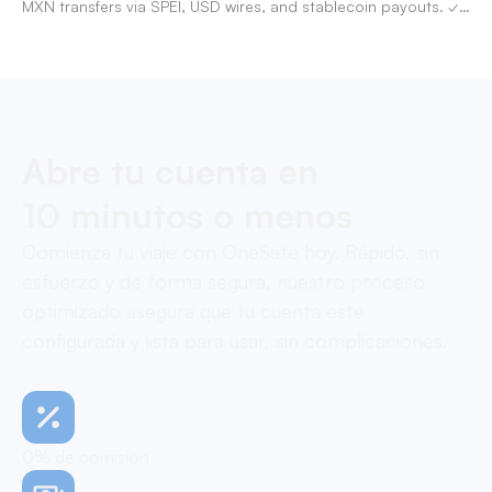
MXN transfers via SPEI, USD wires, and stablecoin payouts. ✓
Pay contractors with OneSafe.
Abre tu cuenta en
10 minutos o menos
Comienza tu viaje con OneSafe hoy. Rápido, sin
esfuerzo y de forma segura, nuestro proceso
optimizado asegura que tu cuenta esté
configurada y lista para usar, sin complicaciones.
0% de comisión