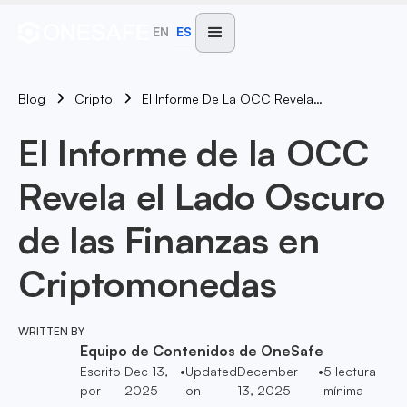
EN
ES
Blog
El Informe De La OCC Revela El Lado Oscuro De Las Finanzas En Criptomonedas
Cripto
El Informe de la OCC
Revela el Lado Oscuro
de las Finanzas en
Criptomonedas
WRITTEN BY
Equipo de Contenidos de OneSafe
Escrito
Dec 13,
•
Updated
December
•
5
lectura
por
2025
on
13, 2025
mínima