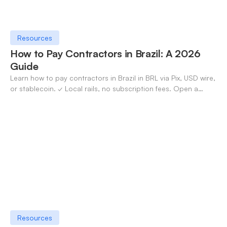
Resources
How to Pay Contractors in Brazil: A 2026
Guide
Learn how to pay contractors in Brazil in BRL via Pix, USD wire,
or stablecoin. ✓ Local rails, no subscription fees. Open a
OneSafe account today.
Resources