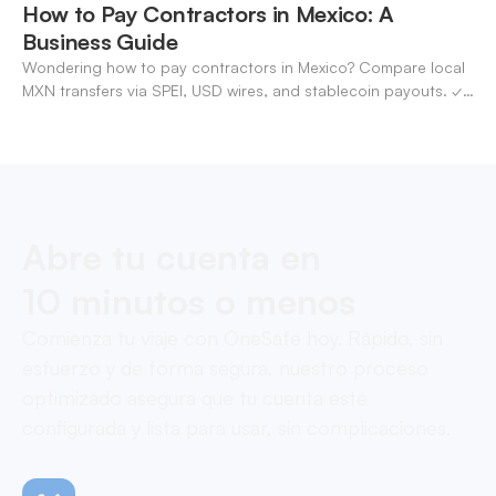
How to Pay Contractors in Mexico: A
Business Guide
Wondering how to pay contractors in Mexico? Compare local
MXN transfers via SPEI, USD wires, and stablecoin payouts. ✓
Pay contractors with OneSafe.
Abre tu cuenta en
10 minutos o menos
Comienza tu viaje con OneSafe hoy. Rápido, sin
esfuerzo y de forma segura, nuestro proceso
optimizado asegura que tu cuenta esté
configurada y lista para usar, sin complicaciones.