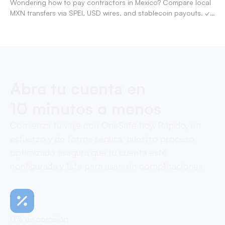
Wondering how to pay contractors in Mexico? Compare local
MXN transfers via SPEI, USD wires, and stablecoin payouts. ✓
Pay contractors with OneSafe.
Abre tu cuenta en
10 minutos o menos
Comienza tu viaje con OneSafe hoy. Rápido, sin
esfuerzo y de forma segura, nuestro proceso
optimizado asegura que tu cuenta esté
configurada y lista para usar, sin complicaciones.
0% de comisión