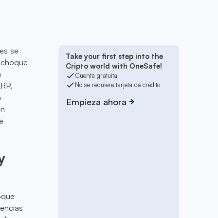
les se
Take your first step into the
e choque
Cripto world with OneSafe!
n
Cuenta gratuita
XRP,
No se requiere tarjeta de crédito
a
Empieza ahora
un
e
y
foque
nencias