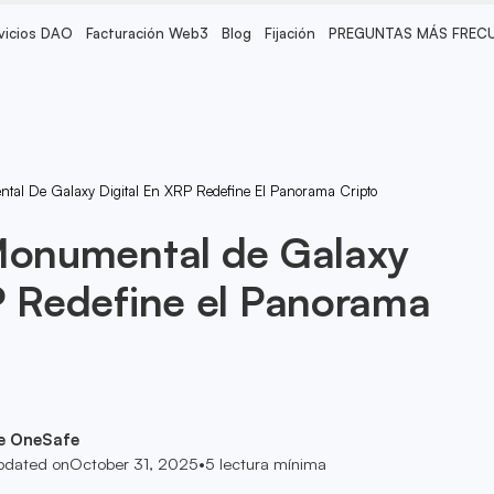
vicios DAO
Facturación Web3
Blog
Fijación
PREGUNTAS MÁS FREC
ntal De Galaxy Digital En XRP Redefine El Panorama Cripto
 Monumental de Galaxy
P Redefine el Panorama
e OneSafe
pdated on
October 31, 2025
•
5
lectura mínima