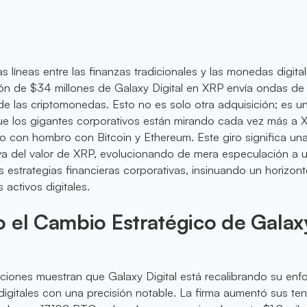
s líneas entre las finanzas tradicionales y las monedas digita
sión de $34 millones de Galaxy Digital en XRP envía ondas d
 de las criptomonedas. Esto no es solo otra adquisición; es u
ue los gigantes corporativos están mirando cada vez más a 
 con hombro con Bitcoin y Ethereum. Este giro significa un
iva del valor de XRP, evolucionando de mera especulación a 
as estrategias financieras corporativas, insinuando un horizont
 activos digitales.
 el Cambio Estratégico de Galax
aciones muestran que Galaxy Digital está recalibrando su en
igitales con una precisión notable. La firma aumentó sus te