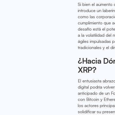
Si bien el aumento 
introduce un laberi
como las corporaci
cumplimiento que a
desafío está el pot
a la volatilidad de
ágiles impulsadas po
tradicionales y el 
¿Hacia Dó
XRP?
El entusiasta abraz
digital podría volv
anticipado de un Fo
con Bitcoin y Ether
los actores princip
solidificar su prese