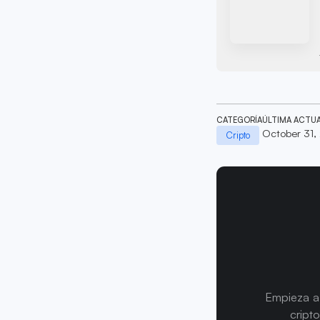
CATEGORÍA
ÚLTIMA ACTU
October 31,
Cripto
Empieza a 
cript