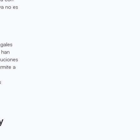
ya no es
egales
s han
ituciones
rmite a
s
y