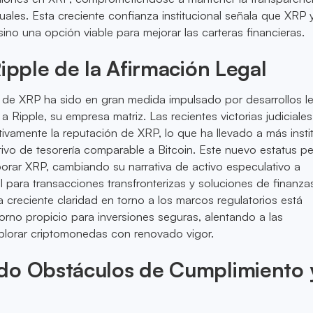
ales. Esta creciente confianza institucional señala que XRP 
ino una opción viable para mejorar las carteras financieras.
Ripple de la Afirmación Legal
s de XRP ha sido en gran medida impulsado por desarrollos l
a Ripple, su empresa matriz. Las recientes victorias judiciale
ativamente la reputación de XRP, lo que ha llevado a más inst
ivo de tesorería comparable a Bitcoin. Este nuevo estatus pe
orar XRP, cambiando su narrativa de activo especulativo a
l para transacciones transfronterizas y soluciones de finanza
a creciente claridad en torno a los marcos regulatorios está
rno propicio para inversiones seguras, alentando a las
plorar criptomonedas con renovado vigor.
do Obstáculos de Cumplimiento 