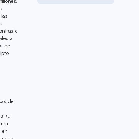
illones.
a
 las
s
ontraste
ales a
va de
ipto
sas de
 a su
tura
a en
ia con