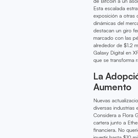
de Bitcoin a un as
Esta escalada estr
exposición a otras 
dinámicas del merca
destacan un giro f
marcado con las pér
alrededor de $1.2 mi
Galaxy Digital en X
que se transforma 
La Adopci
Aumento
Nuevas actualizacio
diversas industrias
Considera a Flora G
cartera junto a Ethe
financiera. No quer
invertir hasta $10 