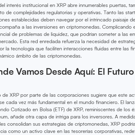
del interés institucional en XRP abre innumerables puertas, t
nto de complejidades regulatorias y operativas. Tanto las star
ones establecidas deben navegar por el intrincado paisaje d
compaña a las inversiones en criptomonedas. Complicando 
encial de problemas de liquidez, que podrían someter a las 
l mercado. Esta red enredada refuerza la necesidad de estrate
r la tecnología que faciliten interacciones fluidas entre las f
dinámico ámbito de las criptomonedas.
nde Vamos Desde Aquí: El Futuro
o de XRP por parte de las corporaciones sugiere que este ac
erse cada vez más fundamental en el mundo financiero. El lan
ndo Cotizado en Bolsa (ETF) de XRP, reminiscentes de los é
eum, añade otra capa de intriga para los inversores. A medid
ales consolidan sus estrategias de criptomonedas, XRP podrí
ncia como un activo clave en las tesorerías corporativas, rede