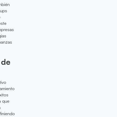
ambién
tups
e
este
empresas
gias
inanzas
 de
tivo
zamiento
xitos
a que
a
finiendo