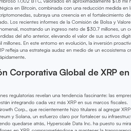
ombroso 17,102 BTC, valorados en aproximadamente $1.8 mil m
atégica en Bitcoin, combinada con una reducción medida en l
criptomonedas, subraya una creencia en el fortalecimiento de
do. Los recientes informes de la Comisión de Bolsa y Valore
enomenal, mostrando un ingreso neto de $30.7 millones, un c
didas del año anterior, elevando el valor de sus activos digit
l millones. En este entorno en evolución, la inversión proacti
RP refleja una estrategia audaz en medio de un ecosistema cr
rápidamente.
ón Corporativa Global de XRP en
nes regulatorias revelan una tendencia fascinante: las empre
 están integrando cada vez más XRP en sus marcos fiscales.
rowth Corp., que recientemente hizo titulares al agregar XRP
reum y Solana, un esfuerzo claro por fortalecer su infraestruc
iendo quedarse atrás, Hyperscale Data Inc. ha puesto su mir
millones en XRP, comprometiéndose a mantener la transparenc