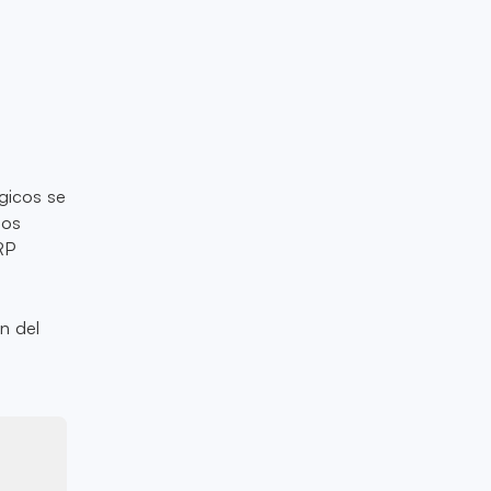
égicos se
los
RP
n del