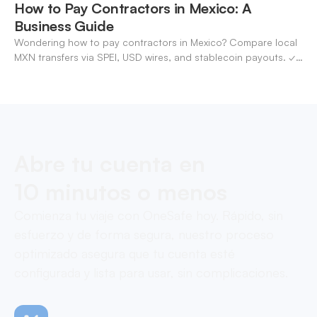
How to Pay Contractors in Mexico: A
Business Guide
Wondering how to pay contractors in Mexico? Compare local
MXN transfers via SPEI, USD wires, and stablecoin payouts. ✓
Pay contractors with OneSafe.
Abre tu cuenta en
10 minutos o menos
Comienza tu viaje con OneSafe hoy. Rápido, sin
esfuerzo y de forma segura, nuestro proceso
optimizado asegura que tu cuenta esté
configurada y lista para usar, sin complicaciones.