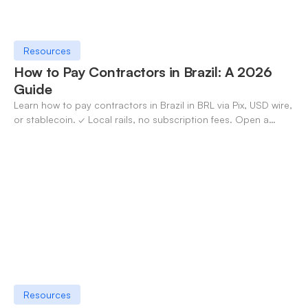
Resources
How to Pay Contractors in Brazil: A 2026
Guide
Learn how to pay contractors in Brazil in BRL via Pix, USD wire,
or stablecoin. ✓ Local rails, no subscription fees. Open a
OneSafe account today.
Resources