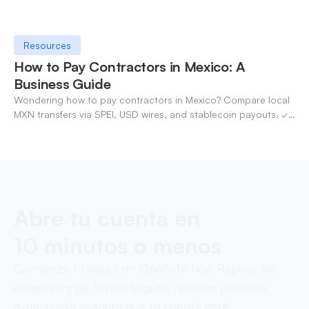
Resources
How to Pay Contractors in Mexico: A
Business Guide
Wondering how to pay contractors in Mexico? Compare local
MXN transfers via SPEI, USD wires, and stablecoin payouts. ✓
Pay contractors with OneSafe.
Abre tu cuenta en
10 minutos o menos
Comienza tu viaje con OneSafe hoy. Rápido, sin
esfuerzo y de forma segura, nuestro proceso
optimizado asegura que tu cuenta esté