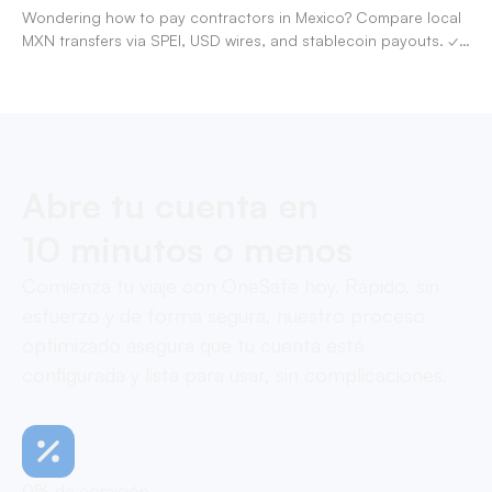
Wondering how to pay contractors in Mexico? Compare local
MXN transfers via SPEI, USD wires, and stablecoin payouts. ✓
Pay contractors with OneSafe.
Abre tu cuenta en
10 minutos o menos
Comienza tu viaje con OneSafe hoy. Rápido, sin
esfuerzo y de forma segura, nuestro proceso
optimizado asegura que tu cuenta esté
configurada y lista para usar, sin complicaciones.
0% de comisión