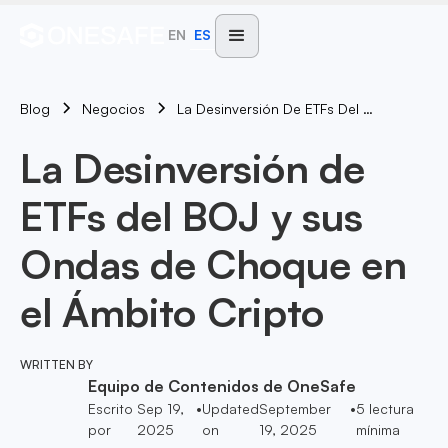
EN
ES
Blog
La Desinversión De ETFs Del BOJ Y Sus Ondas De Choque En El Ámbito Cripto
Negocios
La Desinversión de
ETFs del BOJ y sus
Ondas de Choque en
el Ámbito Cripto
WRITTEN BY
Equipo de Contenidos de OneSafe
Escrito
Sep 19,
•
Updated
September
•
5
lectura
por
2025
on
19, 2025
mínima