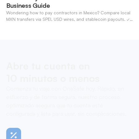
Business Guide
Wondering how to pay contractors in Mexico? Compare local
MXN transfers via SPEI, USD wires, and stablecoin payouts. ✓
Pay contractors with OneSafe.
Abre tu cuenta en
10 minutos o menos
Comienza tu viaje con OneSafe hoy. Rápido, sin
esfuerzo y de forma segura, nuestro proceso
optimizado asegura que tu cuenta esté
configurada y lista para usar, sin complicaciones.