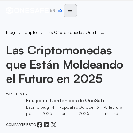
EN
ES
Blog
Las Criptomonedas Que Están Moldeando El Futuro En 2025
Cripto
Las Criptomonedas
que Están Moldeando
el Futuro en 2025
WRITTEN BY
Equipo de Contenidos de OneSafe
Escrito
Aug 14,
•
Updated
October 31,
•
5
lectura
por
2025
on
2025
mínima
COMPARTE ESTO