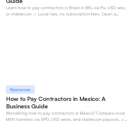
Guide
Learn how to pay contractors in Brazil in BRL via Pix, USD wire,
or stablecoin. ✓ Local rails, no subscription fees. Open a
OneSafe account today.
Resources
How to Pay Contractors in Mexico: A
Business Guide
Wondering how to pay contractors in Mexico? Compare local
MXN transfers via SPEI, USD wires, and stablecoin payouts. ✓
Pay contractors with OneSafe.