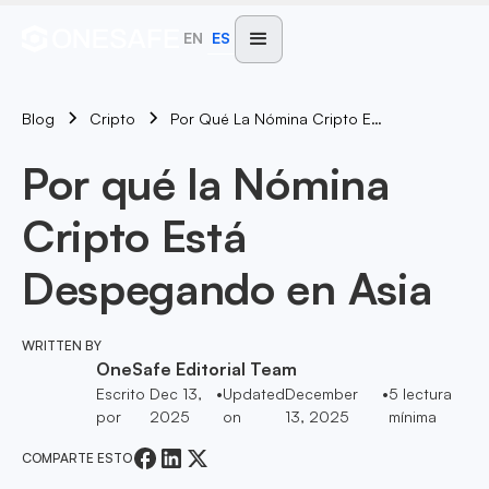
EN
ES
Blog
Por Qué La Nómina Cripto Está Despegando En Asia
Cripto
Por qué la Nómina
Cripto Está
Despegando en Asia
WRITTEN BY
OneSafe Editorial Team
Escrito
Dec 13,
•
Updated
December
•
5
lectura
por
2025
on
13, 2025
mínima
COMPARTE ESTO