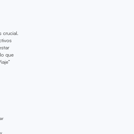
 crucial.
ctivos
estar
 lo que
iaje”
ar
 y