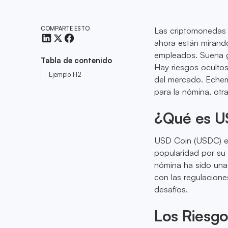
COMPARTE ESTO
Las criptomonedas 
ahora están miran
empleados. Suena g
Tabla de contenido
Hay riesgos ocultos
Ejemplo H2
del mercado. Echem
para la nómina, ot
¿Qué es U
USD Coin (USDC) es
popularidad por su 
nómina ha sido un
con las regulacion
desafíos.
Los Riesg