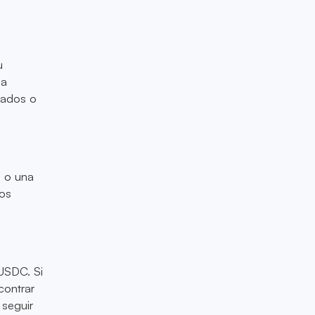
u
la
eados o
n o una
los
USDC. Si
contrar
 seguir