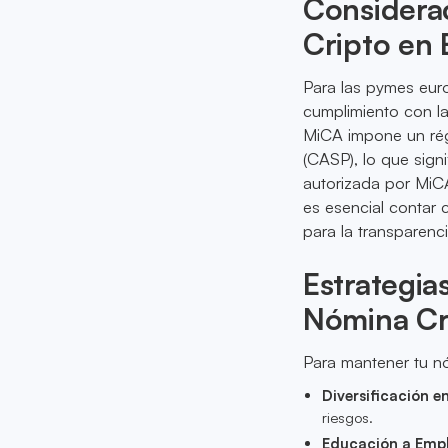
Considera
Cripto en
Para las pymes eur
cumplimiento con la
MiCA impone un rég
(CASP), lo que sign
autorizada por MiCA
es esencial contar 
para la transparenc
Estrategia
Nómina Cr
Para mantener tu nó
Diversificación 
riesgos.
Educación a Empl