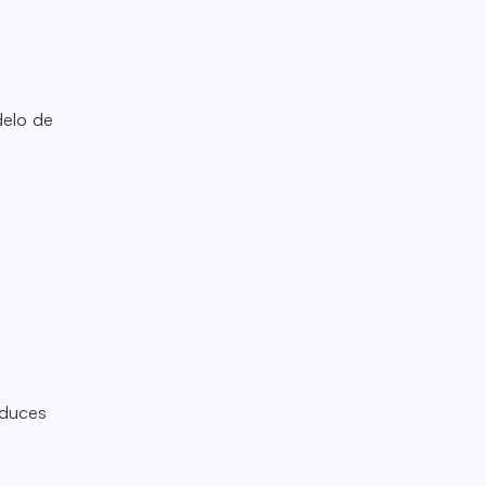
delo de
educes