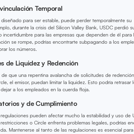
vinculación Temporal
iseñado para ser estable, puede perder temporalmente su
mplo, durante la crisis del Silicon Valley Bank, USDC perdió s
do incertidumbre para las empresas que dependen de él para 
ulación se rompe, podrías encontrarte subpagando a los empl
brar los números.
s de Liquidez y Redención
d de que una repentina avalancha de solicitudes de redenció
cle, el emisor, puedan limitar la liquidez. Esto podría retrasar 
ejar a los empleados en la cuerda floja.
atorios y de Cumplimiento
 regulaciones pueden afectar mucho la estabilidad y uso de 
estricciones o Circle enfrenta problemas legales, podrías en
ida. Mantenerse al tanto de las regulaciones es esencial para