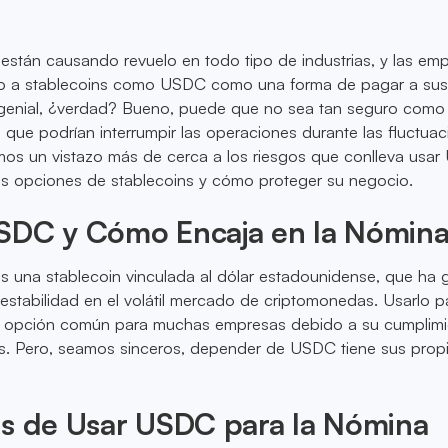
están causando revuelo en todo tipo de industrias, y las em
do a stablecoins como USDC como una forma de pagar a su
enial, ¿verdad? Bueno, puede que no sea tan seguro como
 que podrían interrumpir las operaciones durante las fluctua
os un vistazo más de cerca a los riesgos que conlleva usa
ras opciones de stablecoins y cómo proteger su negocio.
SDC y Cómo Encaja en la Nómin
 una stablecoin vinculada al dólar estadounidense, que ha
estabilidad en el volátil mercado de criptomonedas. Usarlo p
a opción común para muchas empresas debido a su cumplimi
es. Pero, seamos sinceros, depender de USDC tiene sus prop
os de Usar USDC para la Nómina