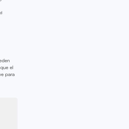
ad
ueden
que el
ve para