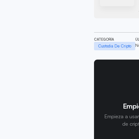
CATEGORÍA
Ú
N
Custodia De Cripto
Empie
Empieza a usar
de crip