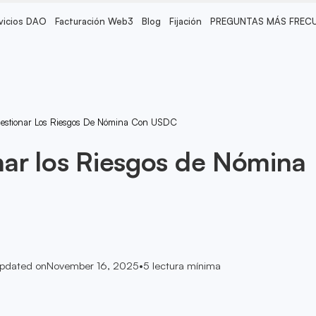
vicios DAO
Facturación Web3
Blog
Fijación
PREGUNTAS MÁS FREC
stionar Los Riesgos De Nómina Con USDC
ar los Riesgos de Nómina
pdated on
November 16, 2025
•
5
lectura mínima