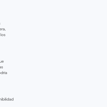
s
era,
 los
ue
as
odría
ibilidad