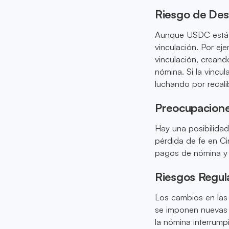
Riesgo de Des
Aunque USDC está d
vinculación. Por eje
vinculación, crean
nómina. Si la vinc
luchando por recali
Preocupacione
Hay una posibilida
pérdida de fe en Cir
pagos de nómina y d
Riesgos Regul
Los cambios en las
se imponen nuevas r
la nómina interrump