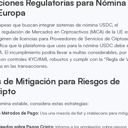
ciones Regulatorias para Nómina
 Europa
opeas que buscan integrar sistemas de nómina USDC, el
 regulación de Mercados en Criptoactivos (MiCA) de la UE es
imen de licencias para Proveedores de Servicios de Criptoa
ifica que la plataforma que uses para la nómina USDC debe 
. El incumplimiento podría llevar a multas considerables, por
con controles KYC/AML robustos y cumplir con la “Regla de V
ia en las transacciones.
s de Mitigación para Riesgos de
ipto
mina estable, considera estas estrategias:
en Métodos de Pago
: Usa una mezcla de fiat y stablecoins para mitig
eados sobre Pagos Cripto
: Informa a los empleados sobre riesgos