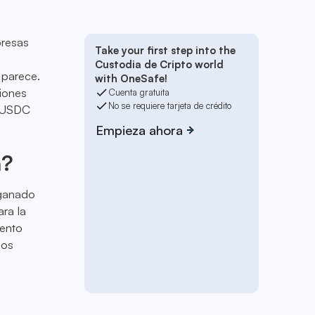
presas
Take your first step into the
s
Custodia de Cripto world
 parece.
with OneSafe!
ciones
Cuenta gratuita
No se requiere tarjeta de crédito
r USDC
Empieza ahora
a?
 ganado
ara la
ento
ios