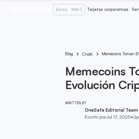
Banca
Web 3
Tarjetas corporativas
Ser
Blog
Memecoins Toman El 
Cripto
Memecoins To
Evolución Cri
WRITTEN BY
OneSafe Editorial Team
Escrito por
Jul 17, 2025
•
Up