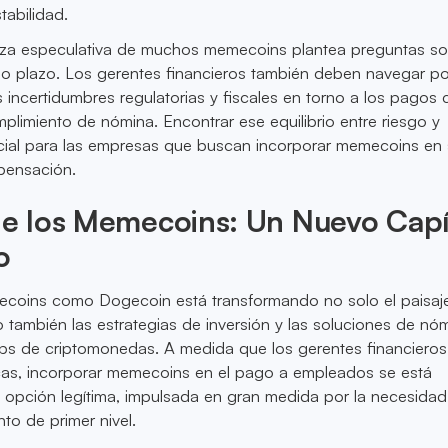
tabilidad.
eza especulativa de muchos memecoins plantea preguntas so
rgo plazo. Los gerentes financieros también deben navegar po
 incertidumbres regulatorias y fiscales en torno a los pagos c
plimiento de nómina. Encontrar ese equilibrio entre riesgo y
ial para las empresas que buscan incorporar memecoins en
pensación.
de los Memecoins: Un Nuevo Capí
o
coins como Dogecoin está transformando no solo el paisaj
 también las estrategias de inversión y las soluciones de nó
ups de criptomonedas. A medida que los gerentes financieros
icas, incorporar memecoins en el pago a empleados se está
 opción legítima, impulsada en gran medida por la necesida
nto de primer nivel.