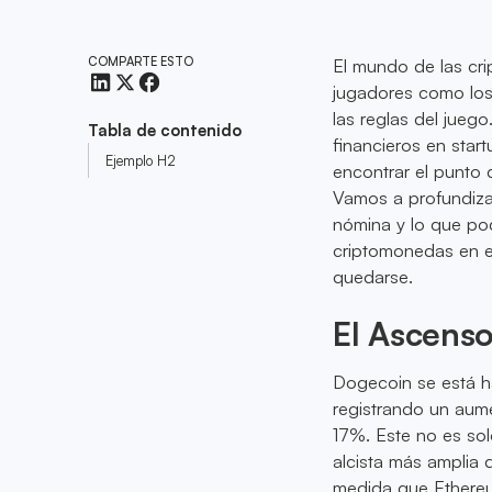
COMPARTE ESTO
El mundo de las cri
jugadores como lo
las reglas del jueg
Tabla de contenido
financieros en star
Ejemplo H2
encontrar el punto
Vamos a profundizar
nómina y lo que pod
criptomonedas en el
quedarse.
El Ascens
Dogecoin se está h
registrando un aum
17%. Este no es sol
alcista más amplia
medida que Ethereu