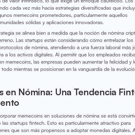
e valor intrínseco, lo que exige un enfoque cauteloso. Los
ndo cada vez más hacia estrategias diversificadas que inclu
unos memecoins prometedores, particularmente aquellos
munidades sólidas y aplicaciones innovadoras.
ategia se alinea bien a medida que la noción de nómina crip
rreno. Las startups están considerando cómo entrelazar los
rotocolos de nómina, atendiendo a una fuerza laboral más j
a a los activos digitales. Al permitir que los empleados recib
 en memecoins, las empresas pueden aumentar la felicidad y l
, todo mientras se posicionan en la vanguardia de la evoluci
 en Nómina: Una Tendencia Fin
iento
corporar memecoins en soluciones de nómina se está convirt
 las startups fintech. Esto es particularmente atractivo para
nes que son más propensos a adoptar monedas digitales. Al