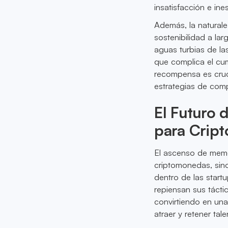
insatisfacción e ines
Además, la natural
sostenibilidad a la
aguas turbias de las
que complica el cum
recompensa es cruc
estrategias de com
El Futuro 
para Cript
El ascenso de meme
criptomonedas, sino
dentro de las start
repiensan sus táct
convirtiendo en una
atraer y retener tale