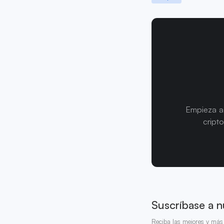
Empieza a 
cript
Suscríbase a n
Reciba las mejores y más 