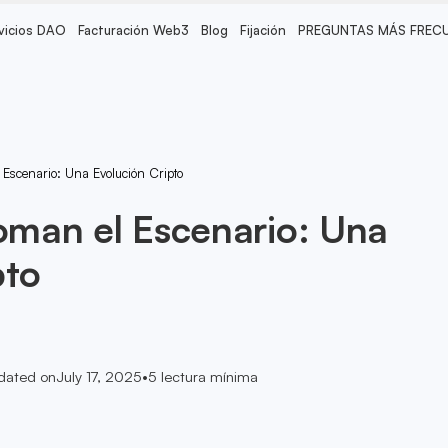
vicios DAO
Facturación Web3
Blog
Fijación
PREGUNTAS MÁS FREC
Escenario: Una Evolución Cripto
man el Escenario: Una
pto
dated on
July 17, 2025
•
5
lectura mínima