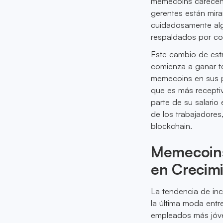
memecoins carecen d
gerentes están mira
cuidadosamente alg
respaldados por co
Este cambio de estr
comienza a ganar te
memecoins en sus p
que es más receptiv
parte de su salario
de los trabajadores
blockchain.
Memecoins
en Crecim
La tendencia de in
la última moda entre
empleados más jóve