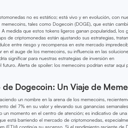
ptomonedas no es estático; está vivo y en evolución, con nu
s memecoins, tales como Dogecoin (DOGE), que están camb
o. A medida que estos tokens ligeros ganan popularidad, los 
tups de criptomonedas están ajustando sus estrategias, trat
 dulce entre riesgo y recompensa en este mercado impredecib
 en el auge de los memecoins, su influencia en las solucion
ría significar para nuestras estrategias de inversión en
 futuro. Alerta de spoiler: los memecoins podrían estar aquí 
o de Dogecoin: Un Viaje de Meme
aciendo un nombre en la arena de los memecoins, recientem
ento del 7% en su valor y elevando sus ganancias semanales
o un momento en el centro de atención; es indicativo de una
 que está barriendo el mercado de criptomonedas, especialme
m (ETH) continúa su ascenso. Si el rendimiento reciente d