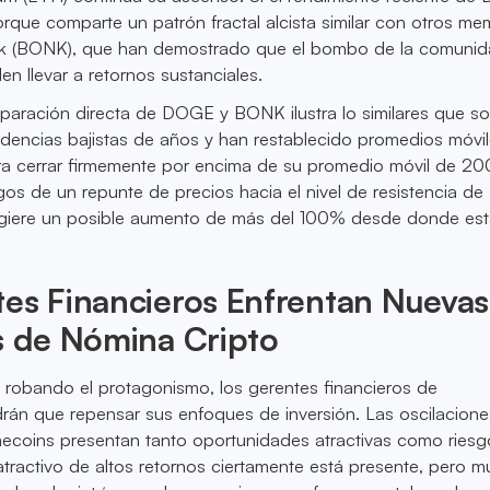
porque comparte un patrón fractal alcista similar con otros m
k (BONK), que han demostrado que el bombo de la comunida
en llevar a retornos sustanciales.
aración directa de DOGE y BONK ilustra lo similares que so
dencias bajistas de años y han restablecido promedios móvi
ra cerrar firmemente por encima de su promedio móvil de 200
gos de un repunte de precios hacia el nivel de resistencia de
ugiere un posible aumento de más del 100% desde donde es
es Financieros Enfrentan Nuevas
s de Nómina Cripto
robando el protagonismo, los gerentes financieros de
rán que repensar sus enfoques de inversión. Las oscilacione
mecoins presentan tanto oportunidades atractivas como riesg
atractivo de altos retornos ciertamente está presente, pero 