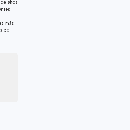
 de altos
antes
vez más
as de