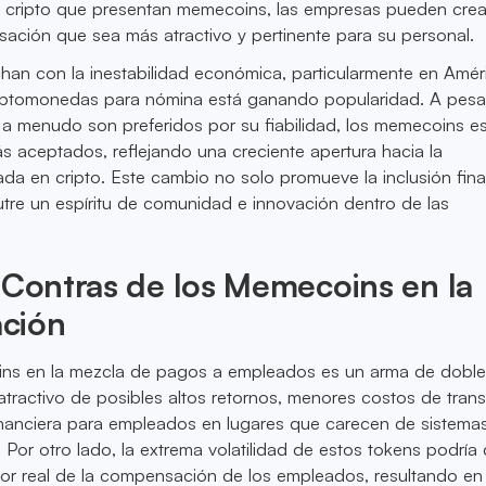
 cripto que presentan memecoins, las empresas pueden crea
ción que sea más atractivo y pertinente para su personal.
han con la inestabilidad económica, particularmente en Amér
criptomonedas para nómina está ganando popularidad. A pesa
 a menudo son preferidos por su fiabilidad, los memecoins e
 aceptados, reflejando una creciente apertura hacia la
a en cripto. Este cambio no solo promueve la inclusión fina
tre un espíritu de comunidad e innovación dentro de las
 Contras de los Memecoins en la
ción
ns en la mezcla de pagos a empleados es un arma de doble f
 atractivo de posibles altos retornos, menores costos de tran
financiera para empleados en lugares que carecen de sistema
 Por otro lado, la extrema volatilidad de estos tokens podría 
lor real de la compensación de los empleados, resultando en