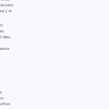
emecoins
d y el
n:
les
 días,
tamos
s
os
muchos