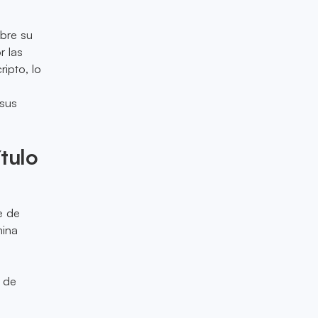
bre su
r las
ripto, lo
 sus
tulo
e de
mina
d de