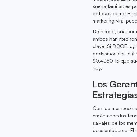
suena familiar, es 
exitosos como Bon
marketing viral pued
De hecho, una comp
ambos han roto ten
clave. Si DOGE log
podríamos ser testi
$0.4350, lo que s
hoy.
Los Gerent
Estrategia
Con los memecoins 
criptomonedas tend
salvajes de los me
desalentadores. El 