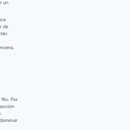
r un
ica
r de
stán
nciera,
ilo. Por
sacción
s
disminuir