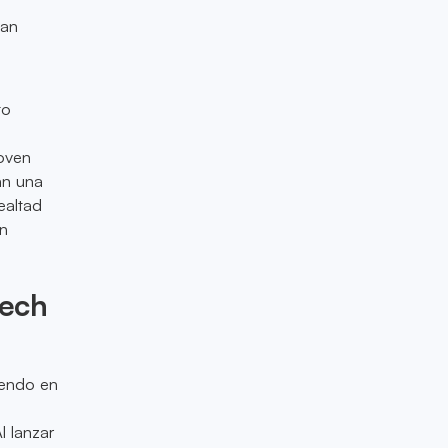
yan
to
oven
an una
ealtad
ón
tech
iendo en
 lanzar