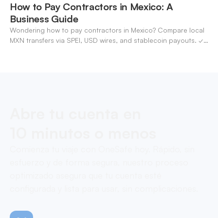
How to Pay Contractors in Mexico: A
Business Guide
Wondering how to pay contractors in Mexico? Compare local
MXN transfers via SPEI, USD wires, and stablecoin payouts. ✓
Pay contractors with OneSafe.
Abre tu cuenta en
10 minutos o menos
Comienza tu viaje con OneSafe hoy. Rápido, sin
esfuerzo y de forma segura, nuestro proceso
optimizado asegura que tu cuenta esté
configurada y lista para usar, sin complicaciones.