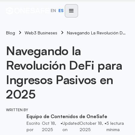
EN
ES
Blog
Navegando La Revolución DeFi Para Ingresos Pasivos En 2025
Web3 Busineses
Navegando la
Revolución DeFi para
Ingresos Pasivos en
2025
WRITTEN BY
Equipo de Contenidos de OneSafe
Escrito
Oct 18,
•
Updated
October 18,
•
5
lectura
por
2025
on
2025
mínima