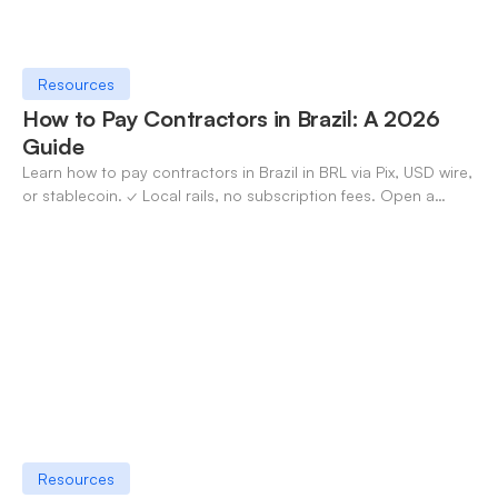
Resources
How to Pay Contractors in Brazil: A 2026
Guide
Learn how to pay contractors in Brazil in BRL via Pix, USD wire,
or stablecoin. ✓ Local rails, no subscription fees. Open a
OneSafe account today.
Resources