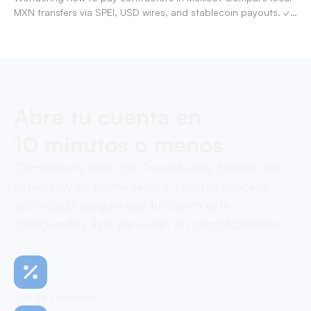
MXN transfers via SPEI, USD wires, and stablecoin payouts. ✓
Pay contractors with OneSafe.
Abre tu cuenta en
10 minutos o menos
Comienza tu viaje con OneSafe hoy. Rápido, sin
esfuerzo y de forma segura, nuestro proceso
optimizado asegura que tu cuenta esté
configurada y lista para usar, sin complicaciones.
0% de comisión