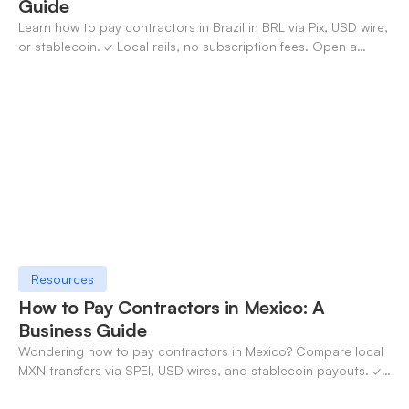
Guide
Learn how to pay contractors in Brazil in BRL via Pix, USD wire,
or stablecoin. ✓ Local rails, no subscription fees. Open a
OneSafe account today.
Resources
How to Pay Contractors in Mexico: A
Business Guide
Wondering how to pay contractors in Mexico? Compare local
MXN transfers via SPEI, USD wires, and stablecoin payouts. ✓
Pay contractors with OneSafe.