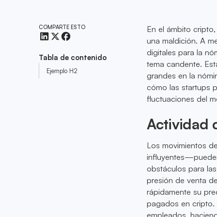
COMPARTE ESTO
En el ámbito cripto
una maldición. A me
digitales para la nó
Tabla de contenido
tema candente. Est
Ejemplo H2
grandes en la nómina
cómo las startups p
fluctuaciones del 
Actividad 
Los movimientos d
influyentes—pueden 
obstáculos para las
presión de venta d
rápidamente su preci
pagados en cripto. 
empleados, haciendo