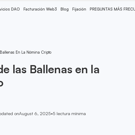
vicios DAO
Facturación Web3
Blog
Fijación
PREGUNTAS MÁS FREC
 Ballenas En La Nómina Cripto
de las Ballenas en la
o
pdated on
August 6, 2025
•
5
lectura mínima