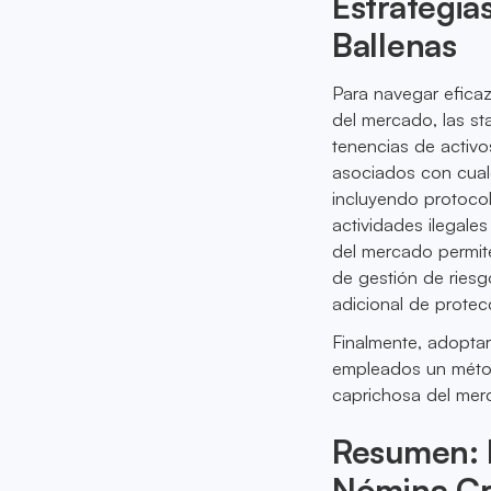
Estrategia
Ballenas
Para navegar eficazm
del mercado, las sta
tenencias de activo
asociados con cual
incluyendo protocol
actividades ilegale
del mercado permite
de gestión de ries
adicional de protec
Finalmente, adoptar
empleados un métod
caprichosa del mer
Resumen: E
Nómina Cr