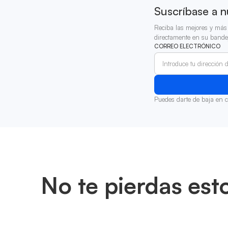
Suscríbase a n
Reciba las mejores y más 
directamente en su bande
CORREO ELECTRÓNICO
Puedes darte de baja en 
No te pierdas est