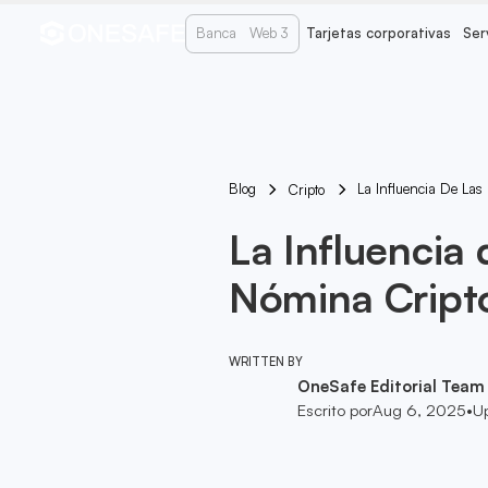
Banca
Web 3
Tarjetas corporativas
Ser
Blog
La Influencia De Las
Cripto
La Influencia 
Nómina Cript
WRITTEN BY
OneSafe Editorial Team
Escrito por
Aug 6, 2025
•
U