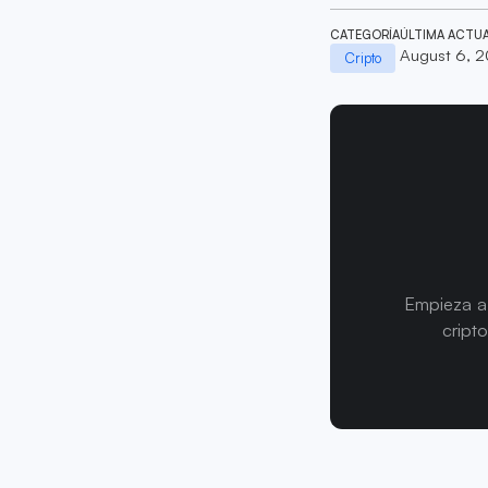
CATEGORÍA
ÚLTIMA ACTU
August 6, 
Cripto
Empieza a 
cript