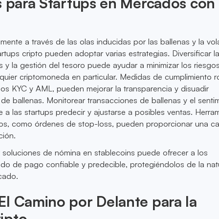
s para Startups en Mercados con
ente a través de las olas inducidas por las ballenas y la vola
rtups cripto pueden adoptar varias estrategias. Diversificar l
s y la gestión del tesoro puede ayudar a minimizar los riesgo
quier criptomoneda en particular. Medidas de cumplimiento r
os KYC y AML, pueden mejorar la transparencia y disuadir
s de ballenas. Monitorear transacciones de ballenas y el senti
 a las startups predecir y ajustarse a posibles ventas. Herra
gos, como órdenes de stop-loss, pueden proporcionar una c
ción.
 soluciones de nómina en stablecoins puede ofrecer a los
o de pago confiable y predecible, protegiéndolos de la nat
cado.
l Camino por Delante para la
ipto