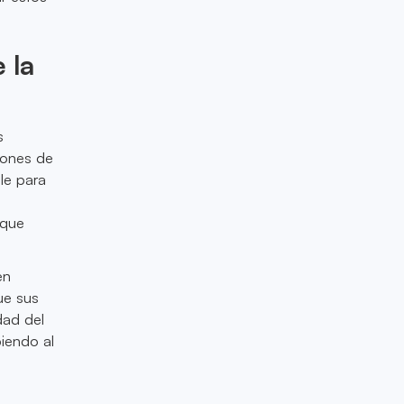
 la
s
iones de
le para
 que
en
ue sus
dad del
iendo al