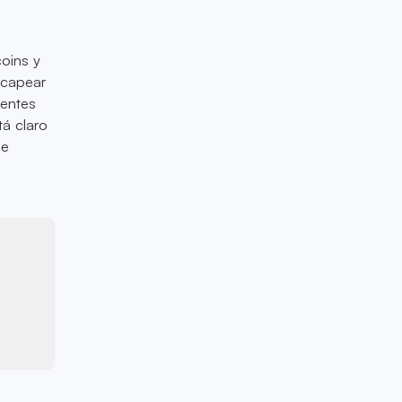
coins y
 capear
tentes
tá claro
de