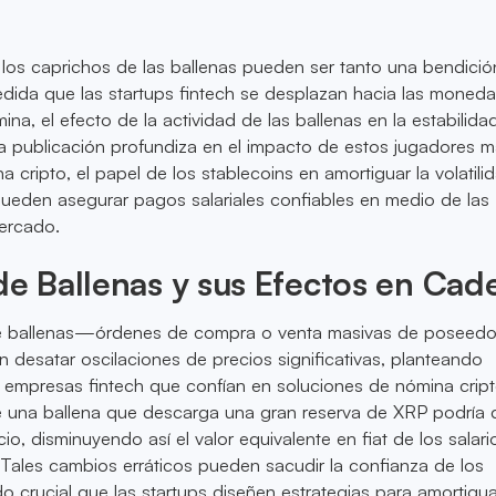
, los caprichos de las ballenas pueden ser tanto una bendic
dida que las startups fintech se desplazan hacia las moned
mina, el efecto de la actividad de las ballenas en la estabilida
a publicación profundiza en el impacto de estos jugadores 
 cripto, el papel de los stablecoins en amortiguar la volatili
ueden asegurar pagos salariales confiables en medio de las
mercado.
de Ballenas y sus Efectos en Cad
e ballenas—órdenes de compra o venta masivas de poseedo
desatar oscilaciones de precios significativas, planteando
 empresas fintech que confían en soluciones de nómina cript
e una ballena que descarga una gran reserva de XRP podría d
o, disminuyendo así el valor equivalente en fiat de los salari
Tales cambios erráticos pueden sacudir la confianza de los
 crucial que las startups diseñen estrategias para amortigua