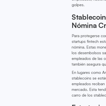
golpes.
Stablecoin
Nómina Cr
Para protegerse co
startups fintech es
nómina. Estas moned
los desembolsos sal
empleados de las os
también asegura qu
En lugares como Arg
stablecoins se está
empleados reciban 
mercado. Esta tend
carro de los stable