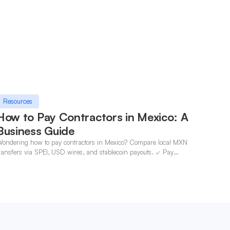
Resources
How to Pay Contractors in Mexico: A
Business Guide
ondering how to pay contractors in Mexico? Compare local MXN
ransfers via SPEI, USD wires, and stablecoin payouts. ✓ Pay
ontractors with OneSafe.