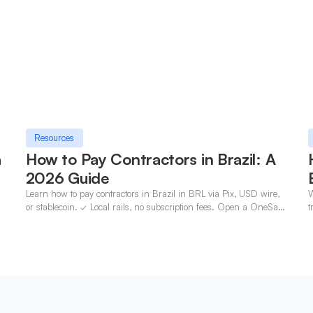
Resources
a
How to Pay Contractors in Brazil: A
2026 Guide
Learn how to pay contractors in Brazil in BRL via Pix, USD wire,
W
n
or stablecoin. ✓ Local rails, no subscription fees. Open a OneSafe
t
account today.
c