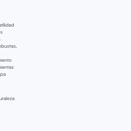
tilidad
as
s
obustas,
miento
mientas
apa
uraleza