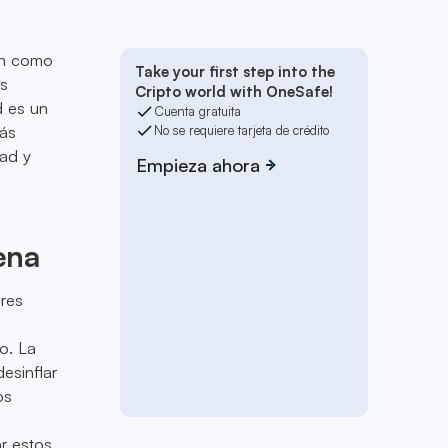
ión como
Take your first step into the
as
Cripto world with OneSafe!
d es un
Cuenta gratuita
más
No se requiere tarjeta de crédito
dad y
Empieza ahora
ena
res
o. La
esinflar
os
r estos