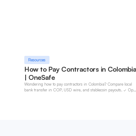
Resources
How to Pay Contractors in Colombi
| OneSafe
Wondering how to pay contractors in Colombia? Compare local
bank transfer in COP, USD wire, and stablecoin payouts. ✓ Ope
an account with OneSafe.