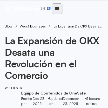
EN
ES
Blog
La Expansión De OKX Desata Una Revolución En El Comercio
Web3 Busineses
La Expansión de OKX
Desata una
Revolución en el
Comercio
WRITTEN BY
Equipo de Contenidos de OneSafe
Escrito
Dec 23,
•
Updated
December
•
5
lectura
por
2025
on
23, 2025
mínima