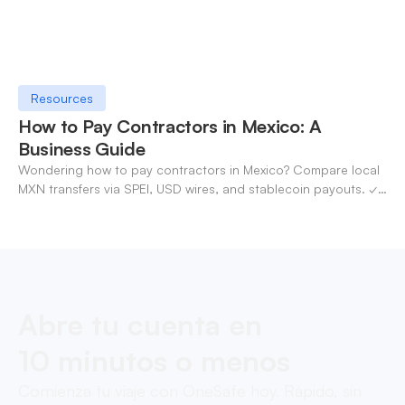
Resources
How to Pay Contractors in Mexico: A
Business Guide
Wondering how to pay contractors in Mexico? Compare local
MXN transfers via SPEI, USD wires, and stablecoin payouts. ✓
Pay contractors with OneSafe.
Abre tu cuenta en
10 minutos o menos
Comienza tu viaje con OneSafe hoy. Rápido, sin