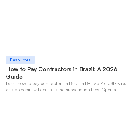
Resources
How to Pay Contractors in Brazil: A 2026
Guide
Learn how to pay contractors in Brazil in BRL via Pix, USD wire,
or stablecoin. ✓ Local rails, no subscription fees. Open a
OneSafe account today.