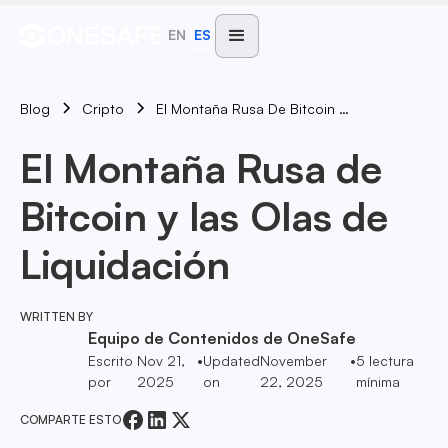
EN
ES
Blog
El Montaña Rusa De Bitcoin Y Las Olas De Liquidación
Cripto
El Montaña Rusa de
Bitcoin y las Olas de
Liquidación
WRITTEN BY
Equipo de Contenidos de OneSafe
Escrito
Nov 21,
•
Updated
November
•
5
lectura
por
2025
on
22, 2025
mínima
COMPARTE ESTO