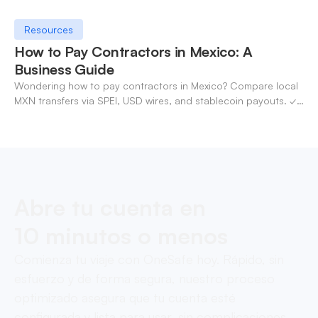
Resources
How to Pay Contractors in Mexico: A
Business Guide
Wondering how to pay contractors in Mexico? Compare local
MXN transfers via SPEI, USD wires, and stablecoin payouts. ✓
Pay contractors with OneSafe.
Abre tu cuenta en
10 minutos o menos
Comienza tu viaje con OneSafe hoy. Rápido, sin
esfuerzo y de forma segura, nuestro proceso
optimizado asegura que tu cuenta esté
configurada y lista para usar, sin complicaciones.