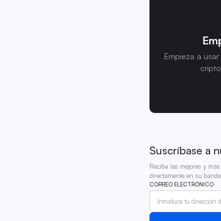
Emp
Empieza a usar
cript
Suscríbase a n
Reciba las mejores y más 
directamente en su bande
CORREO ELECTRÓNICO