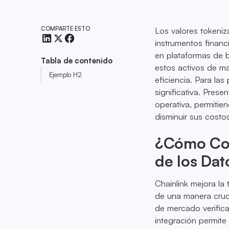
COMPARTE ESTO
Los valores tokeni
instrumentos financi
en plataformas de 
Tabla de contenido
estos activos de ma
Ejemplo H2
eficiencia. Para la
significativa. Pres
operativa, permiti
disminuir sus costo
¿Cómo Cont
de los Da
Chainlink mejora la
de una manera cruci
de mercado verifica
integración permite