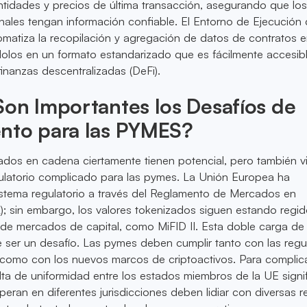
tidades y precios de última transacción, asegurando que lo
ionales tengan información confiable. El Entorno de Ejecución
omatiza la recopilación y agregación de datos de contratos 
olos en un formato estandarizado que es fácilmente accesib
finanzas descentralizadas (DeFi).
on Importantes los Desafíos de
nto para las PYMES?
ados en cadena ciertamente tienen potencial, pero también v
ulatorio complicado para las pymes. La Unión Europea ha
stema regulatorio a través del Reglamento de Mercados en
); sin embargo, los valores tokenizados siguen estando regi
s de mercados de capital, como MiFID II. Esta doble carga de
 ser un desafío. Las pymes deben cumplir tanto con las regu
s como con los nuevos marcos de criptoactivos. Para complic
alta de uniformidad entre los estados miembros de la UE signi
eran en diferentes jurisdicciones deben lidiar con diversas r