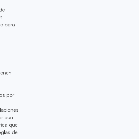
s
 de
en
le para
ienen
dos por
laciones
ar aún
fica que
eglas de