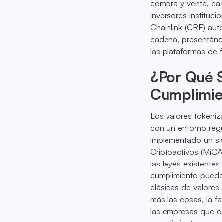
compra y venta, can
inversores instituc
Chainlink (CRE) aut
cadena, presentánd
las plataformas de 
¿Por Qué S
Cumplimie
Los valores tokeniz
con un entorno reg
implementado un si
Criptoactivos (MiCA
las leyes existente
cumplimiento puede
clásicas de valore
más las cosas, la f
las empresas que op