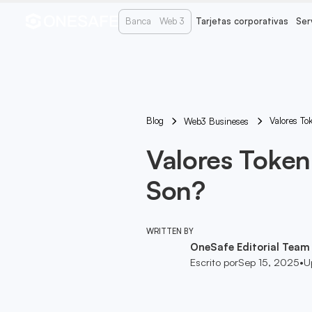
Banca
Web 3
Tarjetas corporativas
Ser
Blog
Valores T
Web3 Busineses
Valores Toke
Son?
WRITTEN BY
OneSafe Editorial Team
Escrito por
Sep 15, 2025
•
U