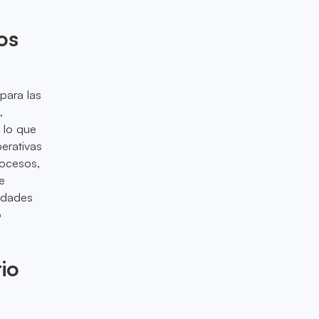
os
para las
,
 lo que
erativas
rocesos,
e
cidades
o
io