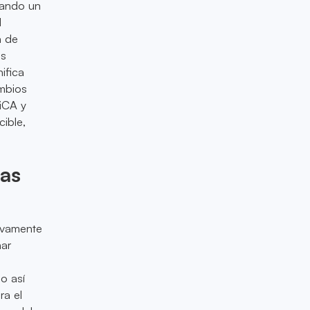
tando un
l
a de
os
ifica
mbios
MiCA y
ible,
zas
tivamente
nar
o así
ra el