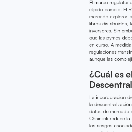
El marco regulatori
rápido cambio. El R
mercado explorar la
libros distribuidos
inversores. Sin emb
que las pymes debe
en curso. A medida 
regulaciones transf
aunque las compleji
¿Cuál es e
Descentra
La incorporación de
la descentralizació
datos de mercado se
Chainlink reduce la
los riesgos asociado