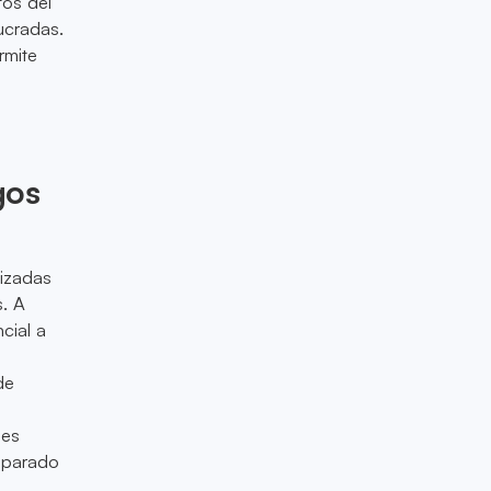
tos del
ucradas.
rmite
s
gos
lizadas
s. A
cial a
de
mes
eparado