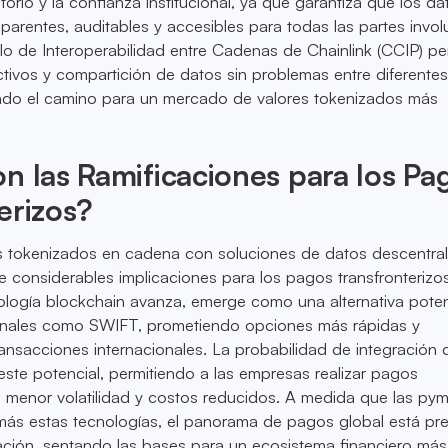
orio y la confianza institucional, ya que garantiza que los da
arentes, auditables y accesibles para todas las partes invol
o de Interoperabilidad entre Cadenas de Chainlink (CCIP) pe
ctivos y compartición de datos sin problemas entre diferente
ando el camino para un mercado de valores tokenizados más
n las Ramificaciones para los Pa
erizos?
es tokenizados en cadena con soluciones de datos descentra
e considerables implicaciones para los pagos transfronterizo
ología blockchain avanza, emerge como una alternativa poten
onales como SWIFT, prometiendo opciones más rápidas y
nsacciones internacionales. La probabilidad de integración 
este potencial, permitiendo a las empresas realizar pagos
n menor volatilidad y costos reducidos. A medida que las py
ás estas tecnologías, el panorama de pagos global está pr
ación, sentando las bases para un ecosistema financiero más