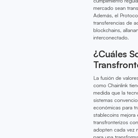
cumplimiento regulat
mercado sean transp
Además, el Protocol
transferencias de a
blockchains, allan
interconectado.
¿Cuáles So
Transfront
La fusión de valor
como Chainlink tien
medida que la tecn
sistemas convenci
económicas para tra
stablecoins mejora 
transfronterizos co
adopten cada vez m
para una transform