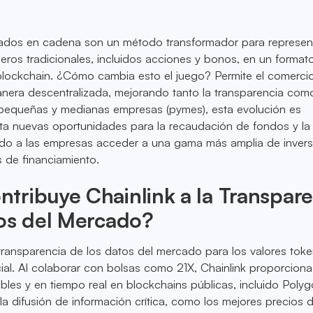
zados en cadena son un método transformador para represen
eros tradicionales, incluidos acciones y bonos, en un formato
blockchain. ¿Cómo cambia esto el juego? Permite el comerci
nera descentralizada, mejorando tanto la transparencia como
s pequeñas y medianas empresas (pymes), esta evolución es
enta nuevas oportunidades para la recaudación de fondos y la
endo a las empresas acceder a una gama más amplia de invers
s de financiamiento.
ribuye Chainlink a la Transpare
tos del Mercado?
 transparencia de los datos del mercado para los valores tok
al. Al colaborar con bolsas como 21X, Chainlink proporcion
bles y en tiempo real en blockchains públicas, incluido Polyg
 la difusión de información crítica, como los mejores precios 