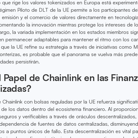
o que rige los valores tokenizados en Europa está experimen
égimen Piloto de DLT de la UE permite a los participantes de
 emisión y el comercio de valores directamente en tecnologí
, fomentando la innovación mientras protege los intereses de l
argo, la variada implementación en los estados miembros sign
n permanecer adaptables para mantener el ritmo con los ca
que la UE refine su estrategia a través de iniciativas como 
ronterizas, es probable que el panorama se vuelva más predec
dades persistirán.
l Papel de Chainlink en las Finan
lizadas?
 Chainlink con bolsas reguladas por la UE refuerza significa
n de los datos dentro del ecosistema financiero. Al proporcio
guros y verificables a través de oráculos descentralizados,
 dependencia de fuentes de datos centralizadas, disminuyend
s a puntos únicos de fallo. Esta descentralización es vital pa