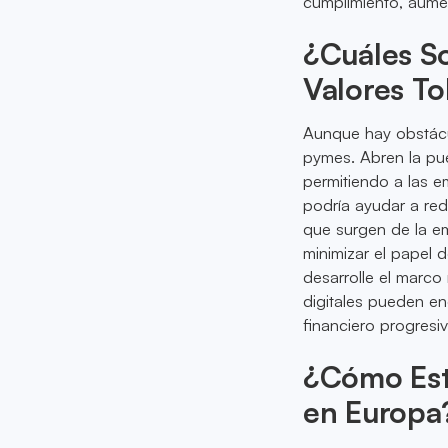
cumplimiento, aume
¿Cuáles So
Valores T
Aunque hay obstácul
pymes. Abren la pu
permitiendo a las 
podría ayudar a red
que surgen de la em
minimizar el papel 
desarrolle el marco
digitales pueden en
financiero progresiv
¿Cómo Est
en Europa