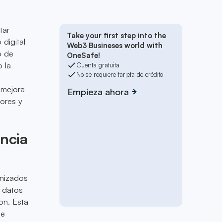
tar
Take your first step into the
 digital
Web3 Busineses world with
o de
OneSafe!
 la
Cuenta gratuita
No se requiere tarjeta de crédito
 mejora
Empieza ahora
ores y
ncia
enizados
a datos
on. Esta
de