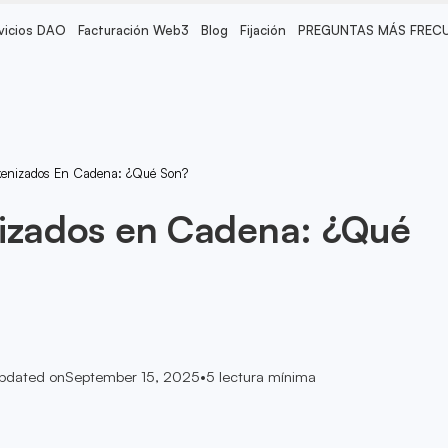
vicios DAO
Facturación Web3
Blog
Fijación
PREGUNTAS MÁS FREC
okenizados En Cadena: ¿Qué Son?
nizados en Cadena: ¿Qué
pdated on
September 15, 2025
•
5
lectura mínima