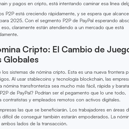
in y pagos en cripto, está intentando caminar esa línea del
s P2P está creciendo rápidamente, y se espera que alcance 
s para 2025. Con el segmento P2P de PayPal esperando abs
 eso, claramente están atendiendo a un mercado que está
damente.
ómina Cripto: El Cambio de Jueg
s Globales
los sistemas de nómina cripto. Esta es una nueva frontera p
gos. Al usar stablecoins y tecnología blockchain, las empres
 nómina transfronteriza sea mucho más fácil, rápida y barata
P2P de PayPal? Podrían ser el pegamento que lo une todo,
 a contratistas y empleados remotos con activos digitales.
mpresas las que se beneficiarán. Los trabajadores en áreas 
s difícil de conseguir también estarán empoderados. La nómin
a ambos lados de la transacción.