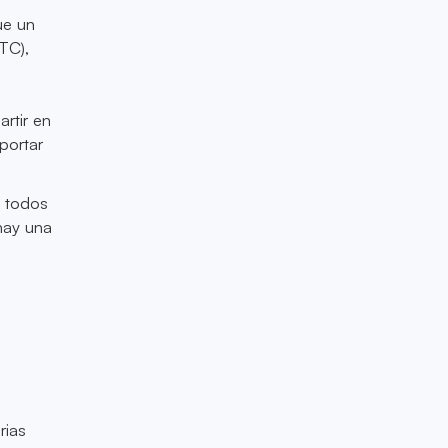
ue un
BTC),
n
rtir en
mportar
e todos
 hay una
rias