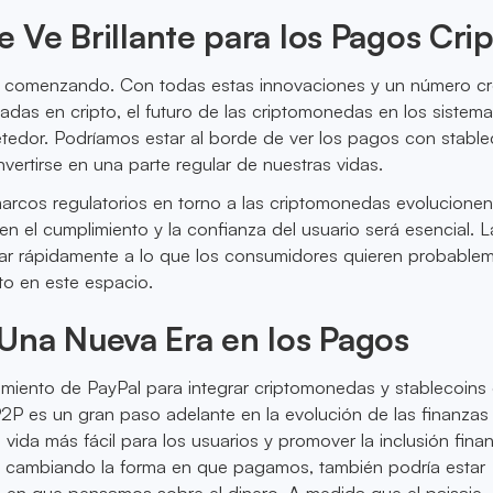
se Ve Brillante para los Pagos Cri
 comenzando. Con todas estas innovaciones y un número cr
adas en cripto, el futuro de las criptomonedas en los sistem
edor. Podríamos estar al borde de ver los pagos con stable
nvertirse en una parte regular de nuestras vidas.
rcos regulatorios en torno a las criptomonedas evolucionen,
n el cumplimiento y la confianza del usuario será esencial. L
ar rápidamente a lo que los consumidores quieren probable
ito en este espacio.
Una Nueva Era en los Pagos
miento de PayPal para integrar criptomonedas y stablecoins
2P es un gran paso adelante en la evolución de las finanzas
la vida más fácil para los usuarios y promover la inclusión finan
á cambiando la forma en que pagamos, también podría estar
 en que pensamos sobre el dinero. A medida que el paisaje