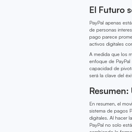
El Futuro 
PayPal apenas está
de personas interes
pago parece promet
activos digitales co
A medida que los ma
enfoque de PayPal e
capacidad de pivot
será la clave del éx
Resumen: 
En resumen, el movi
sistema de pagos P
digitales. Al hacer 
PayPal no solo est
cambiando la forma