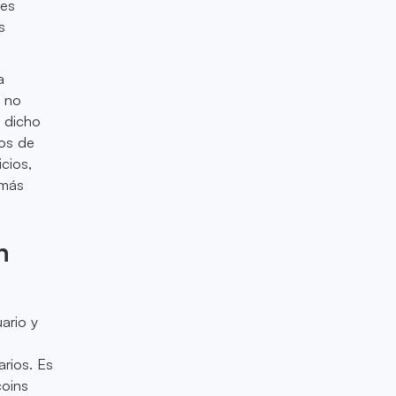
res
s
a
n no
 dicho
tos de
cios,
 más
n
ario y
arios. Es
coins