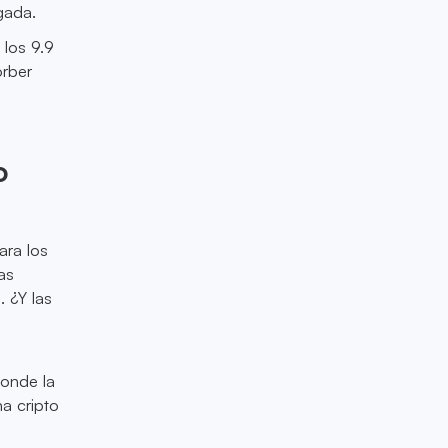
gada.
los 9.9
orber
o
ara los
as
. ¿Y las
donde la
a cripto