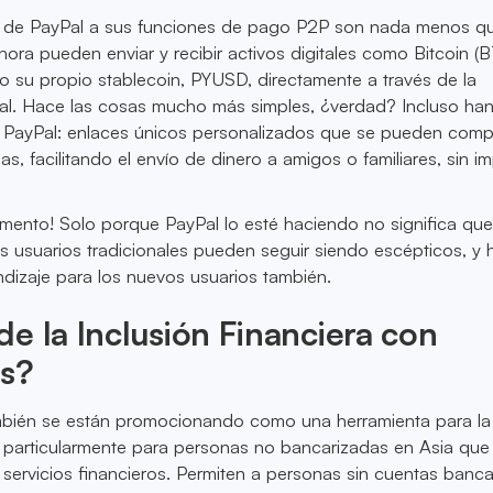
s de PayPal a sus funciones de pago P2P son nada menos q
hora pueden enviar y recibir activos digitales como Bitcoin (
so su propio stablecoin, PYUSD, directamente a través de la
al. Hace las cosas mucho más simples, ¿verdad? Incluso ha
 PayPal: enlaces únicos personalizados que se pueden compa
as, facilitando el envío de dinero a amigos o familiares, sin i
mento! Solo porque PayPal lo esté haciendo no significa qu
os usuarios tradicionales pueden seguir siendo escépticos, y
dizaje para los nuevos usuarios también.
e la Inclusión Financiera con
ns?
mbién se están promocionando como una herramienta para la
a, particularmente para personas no bancarizadas en Asia que
servicios financieros. Permiten a personas sin cuentas banca