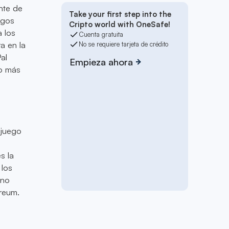
nte de
Take your first step into the
agos
Cripto world with OneSafe!
a los
Cuenta gratuita
a en la
No se requiere tarjeta de crédito
al
Empieza ahora
co más
 juego
s la
 los
 no
ereum.