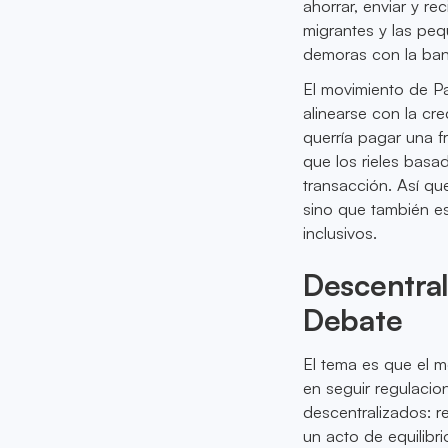
ahorrar, enviar y re
migrantes y las peq
demoras con la banc
El movimiento de Pa
alinearse con la cr
querría pagar una 
que los rieles basa
transacción. Así qu
sino que también e
inclusivos.
Descentral
Debate
El tema es que el m
en seguir regulacio
descentralizados: re
un acto de equilibr