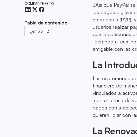
COMPARTE ESTO
¿Así que PayPal se 
los pagos digitale
entre pares (P2P), y
Tabla de contenido
usuarios realizar p
Ejemplo H2
que las personas us
liderando el camino
amigable con las c
La Introdu
Las criptomonedas 
financiero de maner
vinculados a activo
montaña rusa de vol
pagos con stableco
quieren lidiar con 
La Renovac