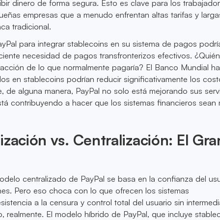
cibir dinero de forma segura. Esto es clave para los trabajado
ueñas empresas que a menudo enfrentan altas tarifas y larga
a tradicional.
yPal para integrar stablecoins en su sistema de pagos podrí
eciente necesidad de pagos transfronterizos efectivos. ¿Quié
fracción de lo que normalmente pagaría? El Banco Mundial ha
dos en stablecoins podrían reducir significativamente los cos
e, de alguna manera, PayPal no solo está mejorando sus servi
stá contribuyendo a hacer que los sistemas financieros sean
ización vs. Centralización: El Gra
odelo centralizado de PayPal se basa en la confianza del usu
nes. Pero eso choca con lo que ofrecen los sistemas
sistencia a la censura y control total del usuario sin intermedi
io, realmente. El modelo híbrido de PayPal, que incluye stable