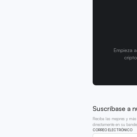
Empieza a 
cript
Suscríbase a n
Reciba las mejores y más 
directamente en su bande
CORREO ELECTRÓNICO