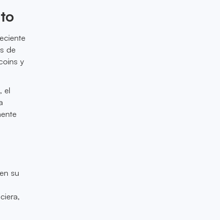
pto
eciente
as de
coins y
 el
a
mente
 en su
ciera,