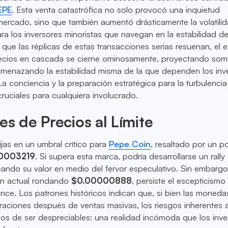
EPE
. Esta venta catastrófica no solo provocó una inquietud
mercado, sino que también aumentó drásticamente la volatilid
ra los inversores minoristas que navegan en la estabilidad de
ue las réplicas de estas transacciones serias resuenan, el 
ecios en cascada se cierne ominosamente, proyectando som
 amenazando la estabilidad misma de la que dependen los inv
a conciencia y la preparación estratégica para la turbulenci
ruciales para cualquiera involucrado.
es de Precios al Límite
ijas en un umbral crítico para
Pepe Coin
, resaltado por un po
0003219
. Si supera esta marca, podría desarrollarse un rally 
ando su valor en medio del fervor especulativo. Sin embargo
ón actual rondando
$0.00000888
, persiste el escepticismo
nce. Los patrones históricos indican que, si bien las mone
aciones después de ventas masivas, los riesgos inherentes a
ejos de ser despreciables: una realidad incómoda que los inve