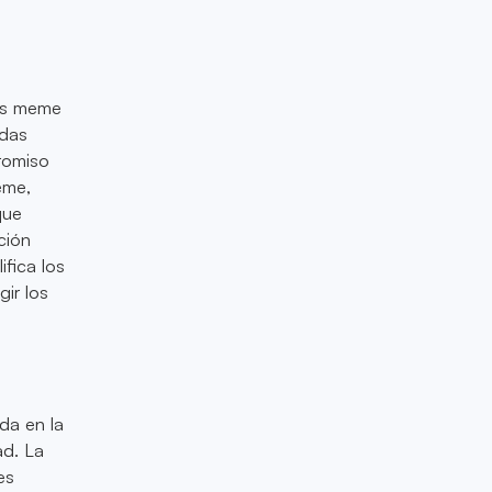
das meme
edas
romiso
eme,
que
ción
ifica los
gir los
da en la
ad. La
es