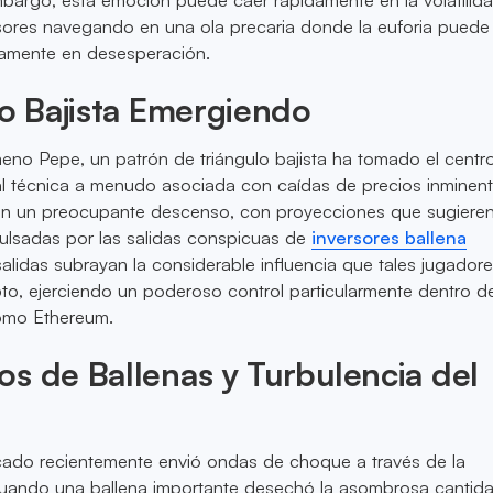
rsores navegando en una ola precaria donde la euforia puede
damente en desesperación.
lo Bajista Emergiendo
no Pepe, un patrón de triángulo bajista ha tomado el centro
al técnica a menudo asociada con caídas de precios inminent
can un preocupante descenso, con proyecciones que sugiere
pulsadas por las salidas conspicuas de
inversores ballena
salidas subrayan la considerable influencia que tales jugadore
ipto, ejerciendo un poderoso control particularmente dentro d
omo Ethereum.
s de Ballenas y Turbulencia del
cado recientemente envió ondas de choque a través de la
uando una ballena importante desechó la asombrosa canti