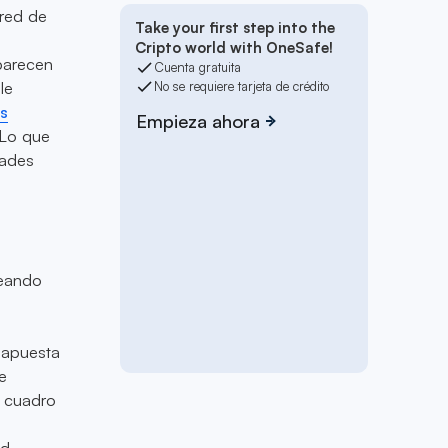
 red de
Take your first step into the
Cripto world with OneSafe!
parecen
Cuenta gratuita
le
No se requiere tarjeta de crédito
es
Empieza ahora
 Lo que
dades
reando
a apuesta
e
n cuadro
d,