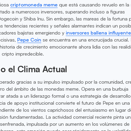
iciosa
criptomoneda meme
que está causando revuelo en la
tado a numerosos inversores, superando incluso a figuras
ogecoin y Shiba Inu. Sin embargo, las mareas de la fortuna 
 tendencias recientes y señales alarmantes indican un posib
icadores bajistas emergiendo y
inversores ballena influyent
cisivas,
Pepe Coin
se encuentra en una encrucijada crucial.
historia de crecimiento emocionante ahora lidia con las reali
 cripto impredecible.
o el Clima Actual
perado gracias a su impulso impulsado por la comunidad, c
tro del ámbito de las monedas meme. Opera en una burbuja
tar atada a un liderazgo formal o una estrategia de desarrollo
cia de apoyo institucional convierte el futuro de Pepe en un
diente de los vientos caprichosos del entusiasmo en lugar d
rsión fundamentadas. La actividad comercial reciente pinta u
senfrenada, impulsada por un aumento en los volúmenes de
bargo, esta emoción puede caer rápidamente en la volatilida