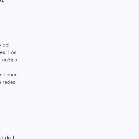
 del
es. Los
n caídas
s tienen
e redes
dad de
1