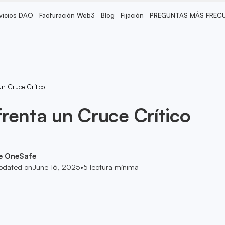
vicios DAO
Facturación Web3
Blog
Fijación
PREGUNTAS MÁS FREC
n Cruce Crítico
renta un Cruce Crítico
e OneSafe
pdated on
June 16, 2025
•
5
lectura mínima