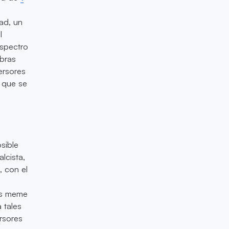
ad, un
l
espectro
bras
ersores
a que se
sible
alcista,
, con el
das meme
 tales
rsores