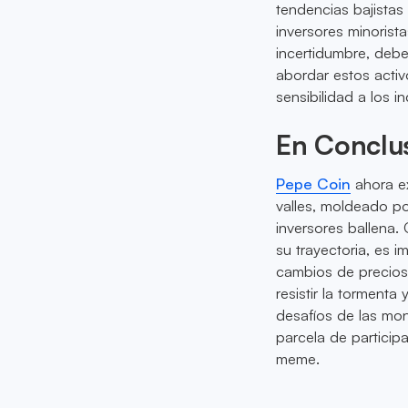
tendencias bajistas
inversores minoris
incertidumbre, deb
abordar estos activ
sensibilidad a los i
En Conclu
Pepe Coin
ahora ex
valles, moldeado po
inversores ballena
su trayectoria, es 
cambios de precios
resistir la tormenta 
desafíos de las mon
parcela de particip
meme.