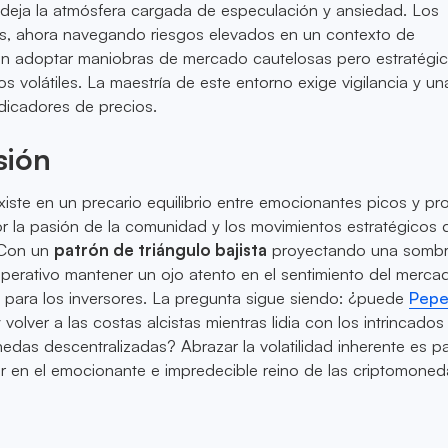
 deja la atmósfera cargada de especulación y ansiedad. Los
tas, ahora navegando riesgos elevados en un contexto de
en adoptar maniobras de mercado cautelosas pero estratégic
os volátiles. La maestría de este entorno exige vigilancia y u
ndicadores de precios.
sión
iste en un precario equilibrio entre emocionantes picos y p
r la pasión de la comunidad y los movimientos estratégicos 
. Con un
patrón de triángulo bajista
proyectando una sombr
imperativo mantener un ojo atento en el sentimiento del merca
 para los inversores. La pregunta sigue siendo: ¿puede
Pepe
y volver a las costas alcistas mientras lidia con los intrincados
edas descentralizadas? Abrazar la volatilidad inherente es pa
ar en el emocionante e impredecible reino de las criptomone