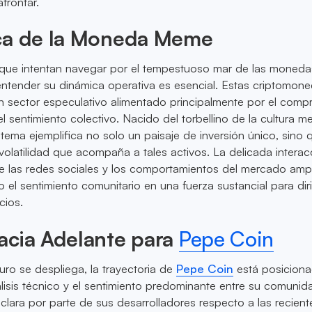
frontar.
ca de la Moneda Meme
s que intentan navegar por el tempestuoso mar de las mone
entender su dinámica operativa es esencial. Estas criptomon
n sector especulativo alimentado principalmente por el comp
l sentimiento colectivo. Nacido del torbellino de la cultura m
stema ejemplifica no solo un paisaje de inversión único, sino 
volatilidad que acompaña a tales activos. La delicada interac
 de las redes sociales y los comportamientos del mercado ampl
o el sentimiento comunitario en una fuerza sustancial para diri
cios.
acia Adelante para
Pepe Coin
uro se despliega, la trayectoria de
Pepe Coin
está posiciona
álisis técnico y el sentimiento predominante entre su comunid
 clara por parte de sus desarrolladores respecto a las recient