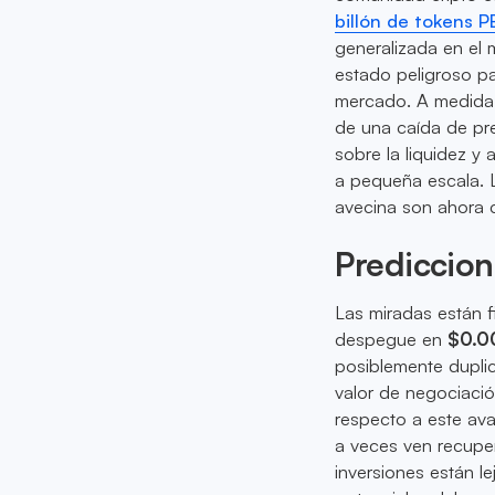
billón de tokens P
generalizada en el 
estado peligroso pa
mercado. A medida q
de una caída de pr
sobre la liquidez y
a pequeña escala. L
avecina son ahora c
Prediccion
Las miradas están f
despegue en
$0.0
posiblemente duplic
valor de negociaci
respecto a este ava
a veces ven recuper
inversiones están l