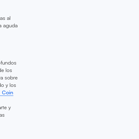
as al
na aguda
rofundos
de los
a sobre
do y los
 Coin
rte y
das