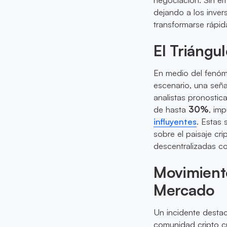
dejando a los inve
transformarse rápi
El Triángu
En medio del fenóme
escenario, una señ
analistas pronosti
de hasta
30%
, im
influyentes
. Estas 
sobre el paisaje cr
descentralizadas c
Movimiento
Mercado
Un incidente desta
comunidad cripto c