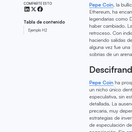
COMPARTE ESTO
Pepe Coin
, la bull
Ethereum, ha encan
legendarias como D
Tabla de contenido
haber cambiado. Las
Ejemplo H2
retroceso. Con ind
haciendo salidas de
alguna vez fue una 
sobrias de un arena
Descifrand
Pepe Coin
ha pros
un nicho único den
especulativa, sin es
detallada. La ausen
precaria, muy depen
estrategias de inve
de especulación de
negociación. Sin em