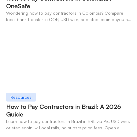
OneSafe
Wondering how to pay contractors in Colombia? Compare
local bank transfer in COP, USD wire, and stablecoin payouts.
✓ Open an account with OneSafe.
Resources
How to Pay Contractors in Brazil: A 2026
Guide
Learn how to pay contractors in Brazil in BRL via Pix, USD wire,
or stablecoin. ✓ Local rails, no subscription fees. Open a
OneSafe account today.