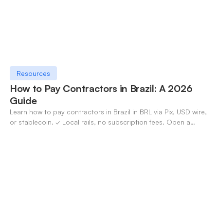
Resources
How to Pay Contractors in Brazil: A 2026
Guide
Learn how to pay contractors in Brazil in BRL via Pix, USD wire,
or stablecoin. ✓ Local rails, no subscription fees. Open a
OneSafe account today.