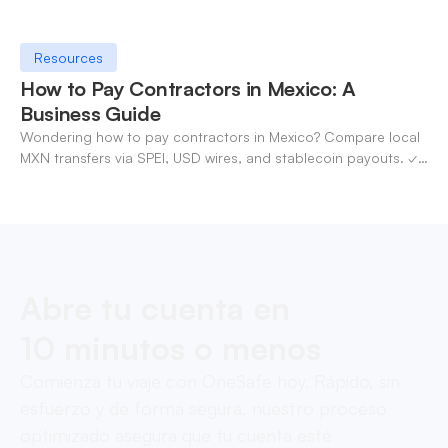
Resources
How to Pay Contractors in Mexico: A
Business Guide
Wondering how to pay contractors in Mexico? Compare local
MXN transfers via SPEI, USD wires, and stablecoin payouts. ✓
Pay contractors with OneSafe.
Abre tu cuenta en
10 minutos o menos
Comienza tu viaje con OneSafe hoy. Rápido, sin
esfuerzo y de forma segura, nuestro proceso
optimizado asegura que tu cuenta esté