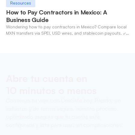
Resources
How to Pay Contractors in Mexico: A
Business Guide
Wondering how to pay contractors in Mexico? Compare local
MXN transfers via SPEI, USD wires, and stablecoin payouts. ✓
Pay contractors with OneSafe.
Abre tu cuenta en
10 minutos o menos
Comienza tu viaje con OneSafe hoy. Rápido, sin
esfuerzo y de forma segura, nuestro proceso
optimizado asegura que tu cuenta esté
configurada y lista para usar, sin complicaciones.