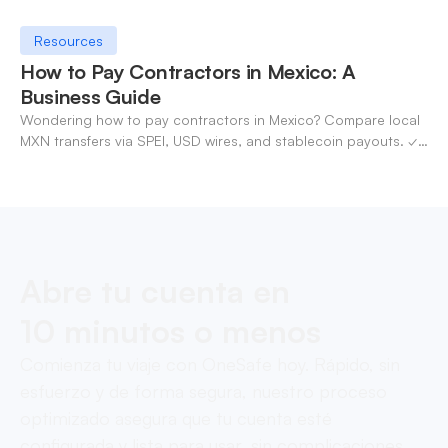
Resources
How to Pay Contractors in Mexico: A
Business Guide
Wondering how to pay contractors in Mexico? Compare local
MXN transfers via SPEI, USD wires, and stablecoin payouts. ✓
Pay contractors with OneSafe.
Abre tu cuenta en
10 minutos o menos
Comienza tu viaje con OneSafe hoy. Rápido, sin
esfuerzo y de forma segura, nuestro proceso
optimizado asegura que tu cuenta esté
configurada y lista para usar, sin complicaciones.