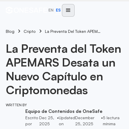
EN
ES
Blog
La Preventa Del Token APEMARS Desata Un Nuevo Capítulo En Criptomonedas
Cripto
La Preventa del Token
APEMARS Desata un
Nuevo Capítulo en
Criptomonedas
WRITTEN BY
Equipo de Contenidos de OneSafe
Escrito
Dec 25,
•
Updated
December
•
5
lectura
por
2025
on
25, 2025
mínima