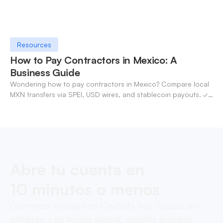
Resources
How to Pay Contractors in Mexico: A
Business Guide
Wondering how to pay contractors in Mexico? Compare local
MXN transfers via SPEI, USD wires, and stablecoin payouts. ✓
Pay contractors with OneSafe.
Abre tu cuenta en
10 minutos o menos
Comienza tu viaje con OneSafe hoy. Rápido, sin
esfuerzo y de forma segura, nuestro proceso