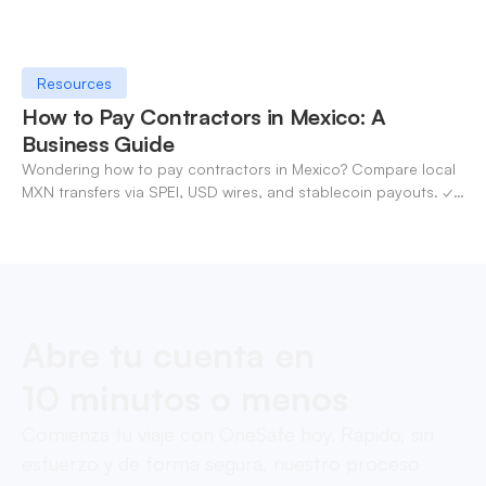
Resources
How to Pay Contractors in Mexico: A
Business Guide
Wondering how to pay contractors in Mexico? Compare local
MXN transfers via SPEI, USD wires, and stablecoin payouts. ✓
Pay contractors with OneSafe.
Abre tu cuenta en
10 minutos o menos
Comienza tu viaje con OneSafe hoy. Rápido, sin
esfuerzo y de forma segura, nuestro proceso