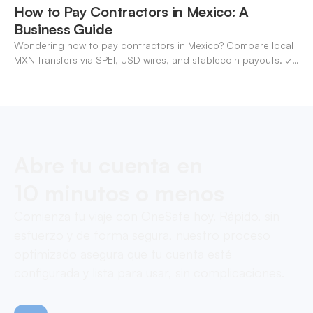
How to Pay Contractors in Mexico: A
Business Guide
Wondering how to pay contractors in Mexico? Compare local
MXN transfers via SPEI, USD wires, and stablecoin payouts. ✓
Pay contractors with OneSafe.
Abre tu cuenta en
10 minutos o menos
Comienza tu viaje con OneSafe hoy. Rápido, sin
esfuerzo y de forma segura, nuestro proceso
optimizado asegura que tu cuenta esté
configurada y lista para usar, sin complicaciones.