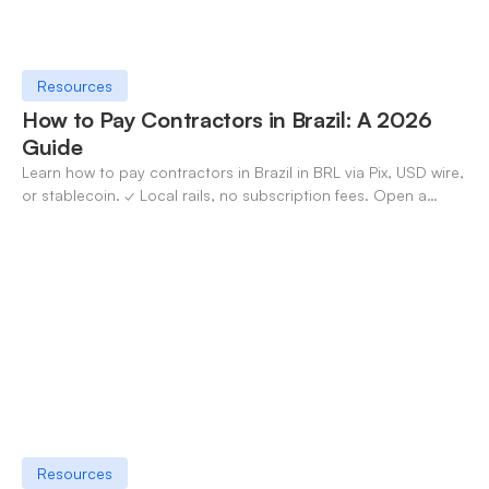
Resources
How to Pay Contractors in Brazil: A 2026
Guide
Learn how to pay contractors in Brazil in BRL via Pix, USD wire,
or stablecoin. ✓ Local rails, no subscription fees. Open a
OneSafe account today.
Resources