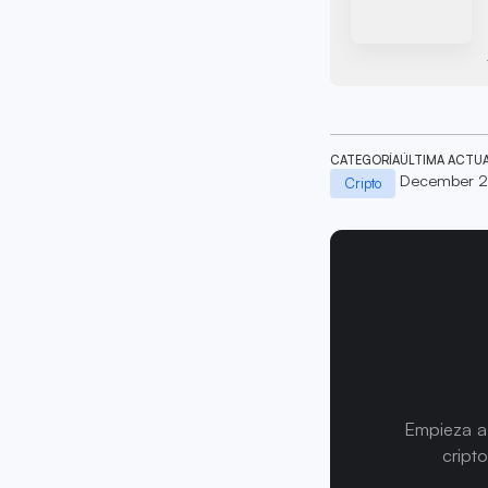
CATEGORÍA
ÚLTIMA ACTU
December 2
Cripto
Empieza a 
cript