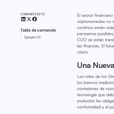
COMPARTE ESTO
El sector financier
criptomonedas no s
continuo están red
Tabla de contenido
pensamos posibles.
Ejemplo H2
COO se están transf
las finanzas. El fu
cripto.
Una Nueva
Los roles de los Di
los bancos tradici
contadores de núme
tecnología que debe
evolución les obliga
conformidad y el po