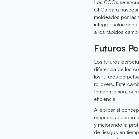
Los COOs se encuen
CFOs para navegar 
moldeados por las f
integrar soluciones
a los rápidos camb
Futuros P
Los futuros perpetu
diferencia de los c
los futuros perpetu
rollovers. Este camb
temporización, per
eficiencia.
Al aplicar el conce
empresas pueden agr
y mejorando la prof
de riesgos en tiemp