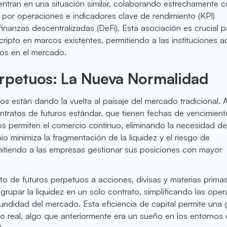
tran en una situación similar, colaborando estrechamente c
por operaciones e indicadores clave de rendimiento (KPI)
inanzas descentralizadas (DeFi). Esta asociación es crucial p
 cripto en marcos existentes, permitiendo a las instituciones 
ios en el mercado.
erpetuos: La Nueva Normalidad
os están dando la vuelta al paisaje del mercado tradicional. 
ontratos de futuros estándar, que tienen fechas de vencimiento
os permiten el comercio continuo, eliminando la necesidad d
io minimiza la fragmentación de la liquidez y el riesgo de
mitiendo a las empresas gestionar sus posiciones con mayor
pto de futuros perpetuos a acciones, divisas y materias primas
upar la liquidez en un solo contrato, simplificando las ope
undidad del mercado. Esta eficiencia de capital permite una 
o real, algo que anteriormente era un sueño en los entornos