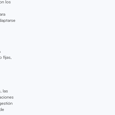
on los
ara
adaptarse
A
 fijas,
e
, las
raciones
gestión
 de