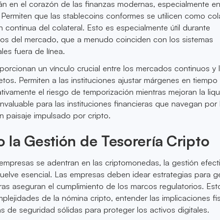
án en el corazón de las finanzas modernas, especialmente en
. Permiten que las stablecoins conformes se utilicen como cola
ón continua del colateral. Esto es especialmente útil durante
os del mercado, que a menudo coinciden con los sistemas
les fuera de línea.
porcionan un vínculo crucial entre los mercados continuos y l
etos. Permiten a las instituciones ajustar márgenes en tiempo 
ativamente el riesgo de temporización mientras mejoran la liqu
nvaluable para las instituciones financieras que navegan por 
 paisaje impulsado por cripto.
la Gestión de Tesorería Cripto
mpresas se adentran en las criptomonedas, la gestión efect
 vuelve esencial. Las empresas deben idear estrategias para g
tras aseguran el cumplimiento de los marcos regulatorios. Est
plejidades de la nómina cripto, entender las implicaciones fi
 de seguridad sólidas para proteger los activos digitales.