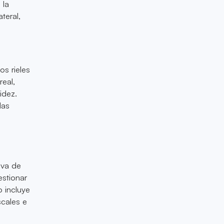
 la
teral,
os rieles
real,
idez.
las
iva de
estionar
o incluye
scales e