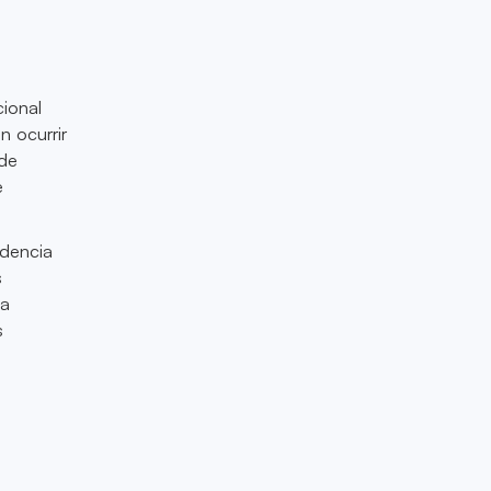
cional
 ocurrir
 de
e
ndencia
s
ta
s