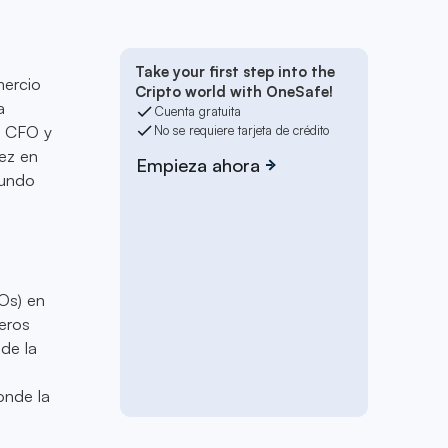
Take your first step into the
mercio
Cripto world with OneSafe!
a
Cuenta gratuita
s CFO y
No se requiere tarjeta de crédito
dez en
Empieza ahora
mundo
Os) en
eros
de la
donde la