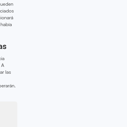
 pueden
ociados
cionará
 había
as
cia
. A
r las
perarán.