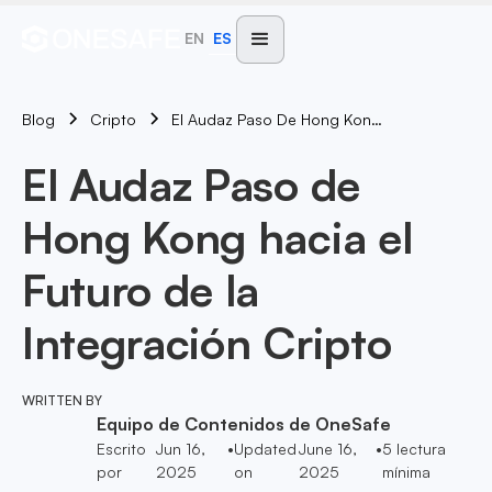
EN
ES
Blog
El Audaz Paso De Hong Kong Hacia El Futuro De La Integración Cripto
Cripto
El Audaz Paso de
Hong Kong hacia el
Futuro de la
Integración Cripto
WRITTEN BY
Equipo de Contenidos de OneSafe
Escrito
Jun 16,
•
Updated
June 16,
•
5
lectura
por
2025
on
2025
mínima