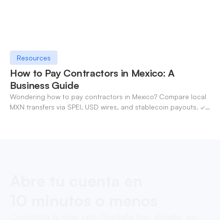
Resources
How to Pay Contractors in Mexico: A
Business Guide
Wondering how to pay contractors in Mexico? Compare local
MXN transfers via SPEI, USD wires, and stablecoin payouts. ✓
Pay contractors with OneSafe.
Abre tu cuenta en
10 minutos o menos
Comienza tu viaje con OneSafe hoy. Rápido, sin