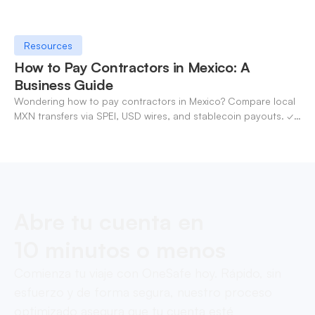
Resources
How to Pay Contractors in Mexico: A
Business Guide
Wondering how to pay contractors in Mexico? Compare local
MXN transfers via SPEI, USD wires, and stablecoin payouts. ✓
Pay contractors with OneSafe.
Abre tu cuenta en
10 minutos o menos
Comienza tu viaje con OneSafe hoy. Rápido, sin
esfuerzo y de forma segura, nuestro proceso
optimizado asegura que tu cuenta esté