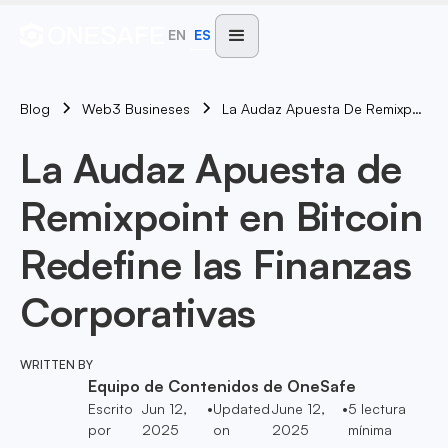
EN
ES
Blog
La Audaz Apuesta De Remixpoint En Bitcoin Redefine Las Finanzas Corporativas
Web3 Busineses
La Audaz Apuesta de
Remixpoint en Bitcoin
Redefine las Finanzas
Corporativas
WRITTEN BY
Equipo de Contenidos de OneSafe
Escrito
Jun 12,
•
Updated
June 12,
•
5
lectura
por
2025
on
2025
mínima