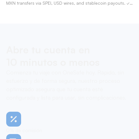
MXN transfers via SPEI, USD wires, and stablecoin payouts. ✓
Pay contractors with OneSafe.
Abre tu cuenta en
10 minutos o menos
Comienza tu viaje con OneSafe hoy. Rápido, sin
esfuerzo y de forma segura, nuestro proceso
optimizado asegura que tu cuenta esté
configurada y lista para usar, sin complicaciones.
0% de comisión