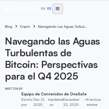
EN
ES
Blog
Navegando Las Aguas Turbulentas De Bitcoin: Perspectivas Para El Q4 2025
Cripto
Navegando las Aguas
Turbulentas de
Bitcoin: Perspectivas
para el Q4 2025
WRITTEN BY
Equipo de Contenidos de OneSafe
Escrito
Dec 21,
•
Updated
December
•
5
lectura
por
2025
on
22, 2025
mínima