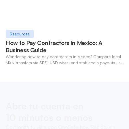
Resources
How to Pay Contractors in Mexico: A
Business Guide
Wondering how to pay contractors in Mexico? Compare local
MXN transfers via SPEI, USD wires, and stablecoin payouts. ✓
Pay contractors with OneSafe.
Abre tu cuenta en
10 minutos o menos
Comienza tu viaje con OneSafe hoy. Rápido, sin